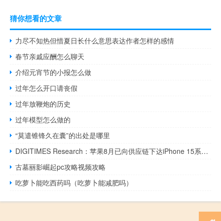
猜你想看的文章
力尽不知热但惜夏日长什么意思表达作者怎样的感情
春节亲戚应酬怎么聊天
介绍元宵节的小报怎么做
过年怎么开口请丧假
过年放鞭炮的历史
过年模型怎么做的
“莫遣锥锋久在囊”的出处是哪里
DIGITIMES Research：苹果8月已向供应链下达iPhone 15系列下半年订单 总数8000-9000万部
古墓丽影崛起pc攻略视频攻略
吃萝卜能吃西药吗（吃萝卜能减肥吗）