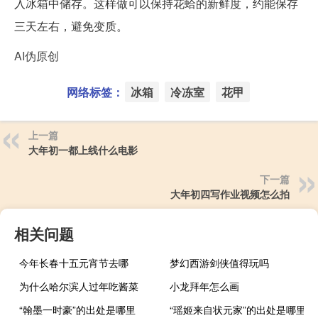
入冰箱中储存。这样做可以保持花蛤的新鲜度，约能保存
三天左右，避免变质。
AI伪原创
网络标签：
冰箱
冷冻室
花甲
上一篇
大年初一都上线什么电影
下一篇
大年初四写作业视频怎么拍
相关问题
今年长春十五元宵节去哪
梦幻西游剑侠值得玩吗
为什么哈尔滨人过年吃酱菜
小龙拜年怎么画
“翰墨一时豪”的出处是哪里
“瑶姬来自状元家”的出处是哪里