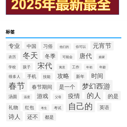
标签
元宵节
专业
中国
习俗
你可以
他们的
冬天
唐代
冬季
农历
可能会
娘家
宋代
孩子
学校
工作
年龄
寓意
年初
攻略
时间
手机
新年
很多人
技能
春节
梦幻西游
春节期间
是一个
的人
疫情
游戏
的是
汤圆
父母
温度
自己的
礼物
英语
红包
考试
考生
诗人
还不
都是