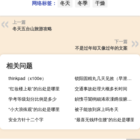
网络标签：
冬天
冬季
干燥
上一篇
冬天五台山旅游攻略
下一篇
不是过年却又像过年的文案
相关问题
thinkpad（x100e）
锁阳固精丸几天见效（早泄可以吃锁阳固精丸吗）
“红妆楼上歇”的出处是哪里
交通事故处理大概多长时间
学考等级划分比例是多少
鍞愯寽闈栵細浠庡潥鎸佷腑鐪嬪埌甯屾湜 到底什么情况嘞
“小大浪殊观”的出处是哪里
被子能放到床上吗冬天
安全方针十二个字
“最喜无钱绊住腰”的出处是哪里