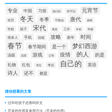
元宵节
专业
中国
习俗
你可以
他们的
冬天
唐代
冬季
农历
可能会
娘家
宋代
孩子
学校
工作
年龄
寓意
年初
攻略
时间
手机
新年
很多人
技能
春节
梦幻西游
春节期间
是一个
的人
疫情
游戏
的是
汤圆
父母
温度
自己的
礼物
英语
红包
考试
考生
诗人
还不
都是
猜你想看的文章
过年吃饺子还香吗作文
芥末的作用及食用方法（芥末的作用）