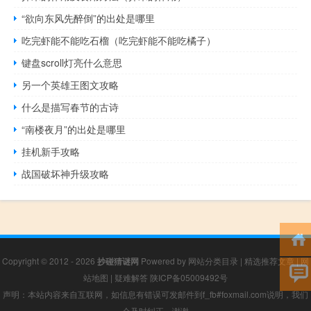
“欲向东风先醉倒”的出处是哪里
吃完虾能不能吃石榴（吃完虾能不能吃橘子）
键盘scroll灯亮什么意思
另一个英雄王图文攻略
什么是描写春节的古诗
“南楼夜月”的出处是哪里
挂机新手攻略
战国破坏神升级攻略
Copyright © 2012 - 2026
抄碰猜谜网
Powered by
网站分类目录
|
精选推荐文章
|
网
站地图
|
疑难解答
陕ICP备05009492号
声明：本站内容来自互联网，如信息有错误可发邮件到f_fb#foxmail.com说明，我们
会及时纠正，谢谢