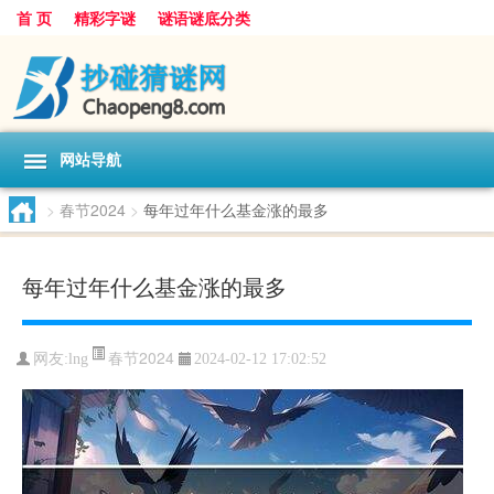
首 页
精彩字谜
谜语谜底分类
网站导航
>
春节2024
>
每年过年什么基金涨的最多
每年过年什么基金涨的最多
春节2024
网友:
lng
2024-02-12 17:02:52