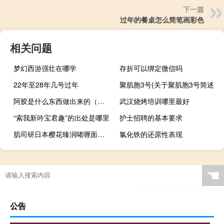
下一篇
过年的餐桌怎么简笔画彩色
相关问题
梦幻西游强壮在哪学
存折可以绑定微信吗
22年至28年几号过年
聚肌胞3号(关于聚肌胞3号简述)
阿胶是什么东西做出来的（阿胶是什么）
武汉烧烤培训哪里最好
“索我新吟宝君趣”的出处是哪里
护士招聘的基本要求
肌司研日本樱花臻润啫喱面霜(关于肌司研日本樱花臻润啫喱面霜简述)
氯化铁的还原性表现
☚
公告