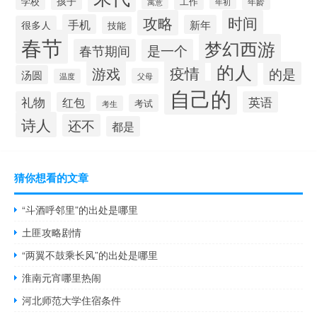
孩子
学校
工作
年龄
寓意
年初
攻略
时间
手机
新年
很多人
技能
春节
梦幻西游
春节期间
是一个
的人
疫情
游戏
的是
汤圆
父母
温度
自己的
礼物
英语
红包
考试
考生
诗人
还不
都是
猜你想看的文章
“斗酒呼邻里”的出处是哪里
土匪攻略剧情
“两翼不鼓乘长风”的出处是哪里
淮南元宵哪里热闹
河北师范大学住宿条件