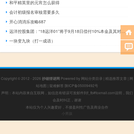
和平精英里的元宵怎么获得
会计初级报名审核需要多久
开心消消乐攻略687
远洋控股集团：“18远洋01”将于9月18日偿付10%本金及其对应利息
一块变九块（打一成语）
Copyright © 2012 - 2026
抄碰猜谜网
Powered by
网站分类目录
|
精选推荐文章
|
网
站地图
|
疑难解答
陕ICP备05009492号
声明：本站内容来自互联网，如信息有错误可发邮件到f_fb#foxmail.com说明，我们
会及时纠正，谢谢
本站仅为个人兴趣爱好，不接盈利性广告及商业合作
小男孩