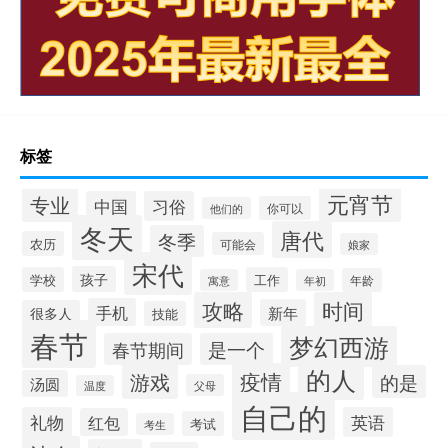
标签
元宵节
专业
中国
习俗
你可以
他们的
冬天
唐代
冬季
农历
可能会
娘家
宋代
孩子
学校
工作
年龄
寓意
年初
攻略
时间
手机
新年
很多人
技能
春节
梦幻西游
春节期间
是一个
的人
疫情
游戏
的是
汤圆
父母
温度
自己的
礼物
英语
红包
考试
考生