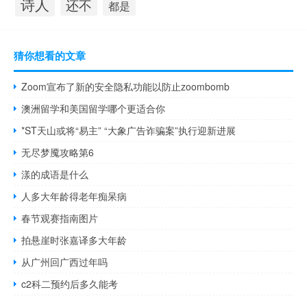
诗人
还不
都是
猜你想看的文章
Zoom宣布了新的安全隐私功能以防止zoombomb
澳洲留学和美国留学哪个更适合你
*ST天山或将“易主” “大象广告诈骗案”执行迎新进展
无尽梦魇攻略第6
漾的成语是什么
人多大年龄得老年痴呆病
春节观赛指南图片
拍悬崖时张嘉译多大年龄
从广州回广西过年吗
c2科二预约后多久能考