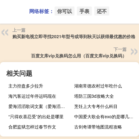
网络标签：
你可以
手表
还不
上一篇
购买新电视立即寻找2021年型号或等到秋天以获得最优惠的价格
下一篇
百度文库vip兑换码怎么用（百度文库vip兑换码）
相关问题
主力控盘多少拉升
湖南常德农村过年吃什么
海汽客运过年停运吗现在
塔防三国3d攻略大全
爱海滔滔歌词文案（爱海滔滔歌词）
烹饪上大专考什么科目
“只得欢喜忍受”的出处是哪里
中国爱大歌会有exo的是哪几期 exom中国爱大歌会
合肥监狱怎样过春节作文
古剑奇谭带地图流程攻略