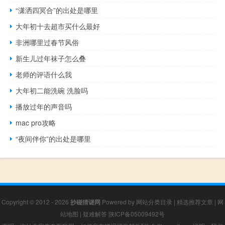
“潇洒四冥合”的出处是哪里
大年初十去超市买什么最好
非洲哪里过春节风俗
新生儿过年袜子怎么叠
老师的评语什么我
大年初二能洗碗 洗脸吗
播放过年的声音吗
mac pro攻略
“夜间伴你”的出处是哪里
Copyright © 2012 - 2026
抄碰猜谜网
Powered by
网站分类目录
|
精选推荐文章
|
网
站地图
|
疑难解答
陕ICP备05009492号