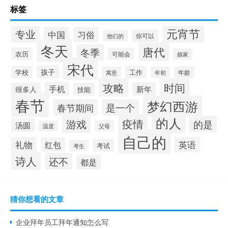
标签
元宵节
专业
中国
习俗
你可以
他们的
冬天
唐代
冬季
农历
可能会
娘家
宋代
孩子
学校
工作
年龄
寓意
年初
攻略
时间
手机
新年
很多人
技能
春节
梦幻西游
春节期间
是一个
的人
疫情
游戏
的是
汤圆
父母
温度
自己的
礼物
英语
红包
考试
考生
诗人
还不
都是
猜你想看的文章
企业拜年员工拜年通知怎么写