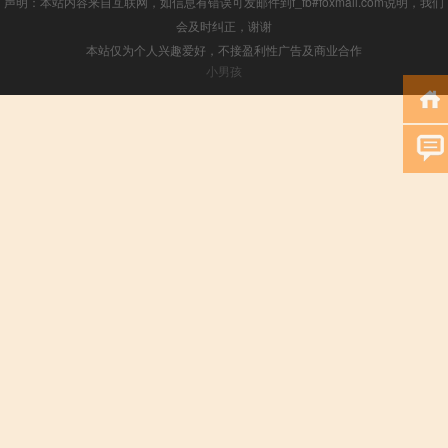
声明：本站内容来自互联网，如信息有错误可发邮件到f_fb#foxmail.com说明，我们
会及时纠正，谢谢
本站仅为个人兴趣爱好，不接盈利性广告及商业合作
小男孩