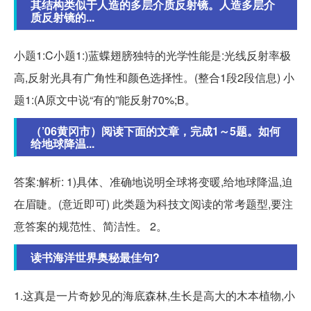
其结构类似于人造的多层介质反射镜。人造多层介
质反射镜的...
小题1:C小题1:)蓝蝶翅膀独特的光学性能是:光线反射率极
高,反射光具有广角性和颜色选择性。(整合1段2段信息) 小
题1:(A原文中说“有的”能反射70%;B。
（’06黄冈市）阅读下面的文章，完成1～5题。如何
给地球降温...
答案:解析: 1)具体、准确地说明全球将变暖,给地球降温,迫
在眉睫。(意近即可) 此类题为科技文阅读的常考题型,要注
意答案的规范性、简洁性。 2。
读书海洋世界奥秘最佳句?
1.这真是一片奇妙见的海底森林,生长是高大的木本植物,小