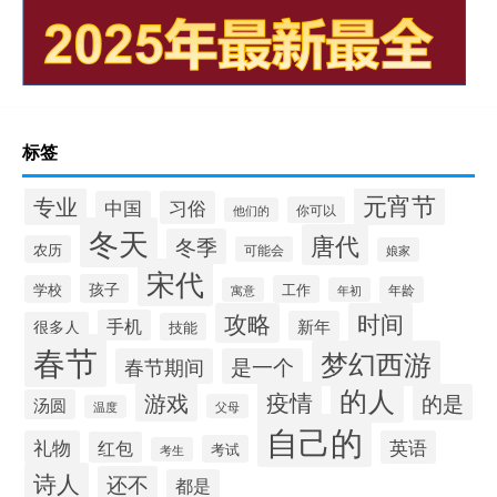
标签
元宵节
专业
中国
习俗
你可以
他们的
冬天
唐代
冬季
农历
可能会
娘家
宋代
孩子
学校
工作
年龄
寓意
年初
攻略
时间
手机
新年
很多人
技能
春节
梦幻西游
春节期间
是一个
的人
疫情
游戏
的是
汤圆
父母
温度
自己的
礼物
英语
红包
考试
考生
诗人
还不
都是