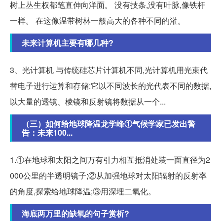
树上丛生权都笔直伸向洋面。 没有技条,没有叶脉,像铁杆
一样。 在这像温带树林一般高大的各种不同的灌。
未来计算机主要有哪几种?
3、光计算机 与传统硅芯片计算机不同,光计算机用光束代
替电子进行运算和存储:它以不同波长的光代表不同的数据,
以大量的透镜、棱镜和反射镜将数据从一个...
（三）如何给地球降温龙学峰①气候学家已发出警
告：未来100...
1.①在地球和太阳之间万有引力相互抵消处装一面直径为2
000公里的半透明镜子;②从加强地球对太阳辐射的反射率
的角度,探索给地球降温;③用深埋二氧化。
海底两万里的缺氧的句子赏析?