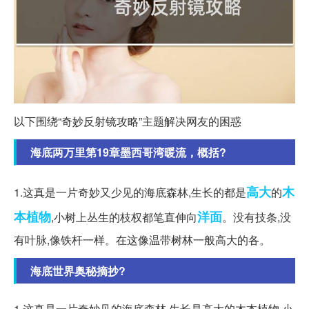
以下围绕“奇妙反射镜攻略”主题解决网友的困惑
海底两万里第19章墨西哥湾暖流，概括?
高大
木
1.这真是一片奇妙又少见的海底森林,生长的都是
的
本植物
洋面
,小树上丛生的枝权都笔直伸向
。没有技条,没
有叶脉,像铁杆一样。在这像温带树林一般高大的各。
海底世界奥秘摘抄?
1.这真是一片奇妙见的海底森林,生长是高大的木本植物,小