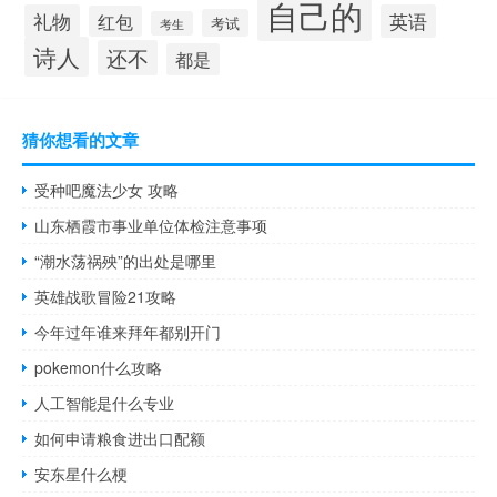
自己的
礼物
英语
红包
考试
考生
诗人
还不
都是
猜你想看的文章
受种吧魔法少女 攻略
山东栖霞市事业单位体检注意事项
“潮水荡祸殃”的出处是哪里
英雄战歌冒险21攻略
今年过年谁来拜年都别开门
pokemon什么攻略
人工智能是什么专业
如何申请粮食进出口配额
安东星什么梗