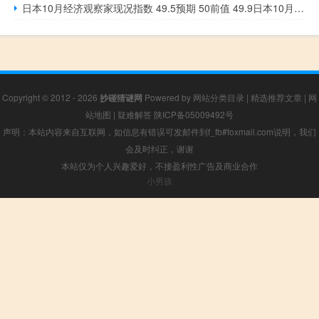
日本10月经济观察家现况指数 49.5预期 50前值 49.9日本10月经济观察家前景指数 48.4预期 49.5前值 49.5
Copyright © 2012 - 2026
抄碰猜谜网
Powered by
网站分类目录
|
精选推荐文章
|
网
站地图
|
疑难解答
陕ICP备05009492号
声明：本站内容来自互联网，如信息有错误可发邮件到f_fb#foxmail.com说明，我们
会及时纠正，谢谢
本站仅为个人兴趣爱好，不接盈利性广告及商业合作
小男孩