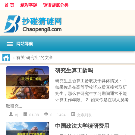
首 页
精彩字谜
谜语谜底分类
网站导航
>
有关“研究生”的文章
研究生算工龄吗
研究生是否算工龄取决于具体情况： 1.
如果你是在高等学校毕业后直接考取研
究生，那么在研究生学习期间通常不能
计算工作年限。 2. 如果你是在职人员考
取研究...
yj
01-08
0
424
文章列表
中国政法大学读研费用