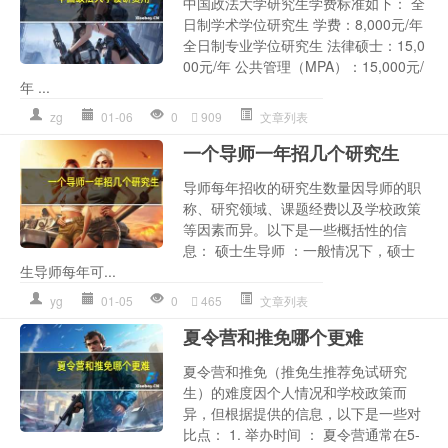
中国政法大学研究生学费标准如下： 全
日制学术学位研究生 学费：8,000元/年
全日制专业学位研究生 法律硕士：15,0
00元/年 公共管理（MPA）：15,000元/
年 ...
zg
01-06
0
909
文章列表
一个导师一年招几个研究生
导师每年招收的研究生数量因导师的职
称、研究领域、课题经费以及学校政策
等因素而异。以下是一些概括性的信
息： 硕士生导师 ：一般情况下，硕士
生导师每年可...
yg
01-05
0
465
文章列表
夏令营和推免哪个更难
夏令营和推免（推免生推荐免试研究
生）的难度因个人情况和学校政策而
异，但根据提供的信息，以下是一些对
比点： 1. 举办时间 ： 夏令营通常在5-