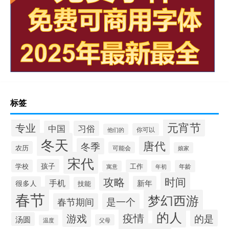
标签
元宵节
专业
中国
习俗
你可以
他们的
冬天
唐代
冬季
农历
可能会
娘家
宋代
孩子
学校
工作
年龄
寓意
年初
攻略
时间
手机
新年
很多人
技能
春节
梦幻西游
春节期间
是一个
的人
疫情
游戏
的是
汤圆
父母
温度