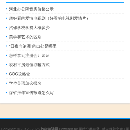
河北办公隔音房价格公示
超好看的爱情电视剧（好看的电视剧爱情片）
汽修学校学费大概多少
美学和艺术的区别
“日夜向沧洲”的出处是哪里
怎样拿到注册会计师证
农村平房最佳取暖方式
COC攻略盒
学位英语怎么报名
煤矿拜年宣传报道怎么写
Copyright © 2012 - 2026
抄碰猜谜网
Powered by
网站分类目录
|
精选推荐文章
|
网