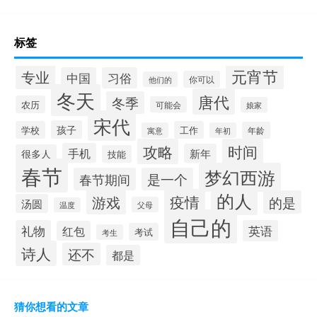
标签
元宵节
专业
中国
习俗
你可以
他们的
冬天
唐代
冬季
农历
可能会
娘家
宋代
孩子
学校
工作
年龄
寓意
年初
攻略
时间
手机
新年
很多人
技能
春节
梦幻西游
春节期间
是一个
的人
疫情
游戏
的是
汤圆
父母
温度
自己的
礼物
英语
红包
考试
考生
诗人
还不
都是
猜你想看的文章