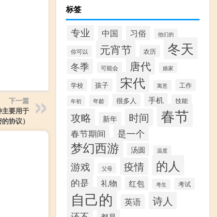
标签
专业
中国
习俗
他们的
冬天
元宵节
农历
你可以
唐代
冬季
可能会
娘家
宋代
孩子
学校
工作
寓意
手机
很多人
下一篇
技能
年龄
年初
春节
种主要用于
攻略
时间
新年
密的协议）
春节期间
是一个
梦幻西游
汤圆
温度
的人
疫情
游戏
父母
的是
礼物
红包
考试
考生
自己的
诗人
英语
还不
都是