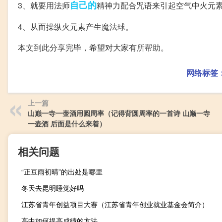
自己的
3、就要用法师
精神力配合咒语来引起空气中火元
4、从而操纵火元素产生魔法球。
本文到此分享完毕，希望对大家有所帮助。
网络标签
上一篇
山巅一寺一壶酒用圆周率（记得背圆周率的一首诗 山巅一寺
一壶酒 后面是什么来着）
相关问题
“正豆雨初晴”的出处是哪里
冬天去昆明睡觉好吗
江苏省青年创益项目大赛（江苏省青年创业就业基金会简介）
高中如何提高成绩的方法