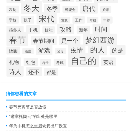
冬天
唐代
冬季
农历
可能会
娘家
宋代
孩子
学校
工作
年龄
寓意
年初
攻略
时间
手机
新年
很多人
技能
春节
梦幻西游
春节期间
是一个
的人
疫情
游戏
的是
汤圆
父母
温度
自己的
礼物
英语
红包
考试
考生
诗人
还不
都是
猜你想看的文章
春节元宵节是否放假
“遒章托陇云”的出处是哪里
华为手机怎么重启恢复出厂设置