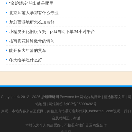
“金炉烬冷”的出处是哪里
北京师范大学都有什么专业_
梦幻西游地府怎么加点好
小精灵美化旧版互赞 - pdd自助下单24小时平台
描写梅花铮铮傲骨的诗句
能开多大年龄的货车
冬天给羊吃什么好
Copyright © 2012 - 2026
抄碰猜谜网
Powered by
网站分类目录
|
精选推荐文章
|
网
站地图
|
疑难解答
陕ICP备05009492号
声明：本站内容来自互联网，如信息有错误可发邮件到f_fb#foxmail.com说明，我们
会及时纠正，谢谢
本站仅为个人兴趣爱好，不接盈利性广告及商业合作
小男孩