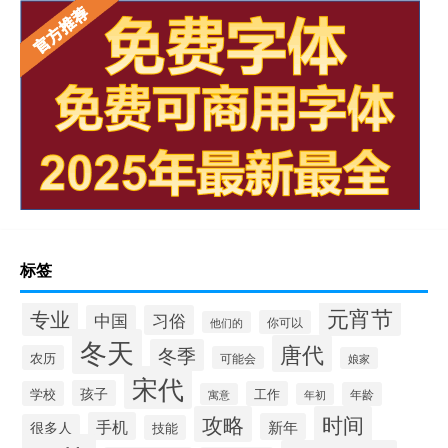
标签
元宵节
专业
中国
习俗
你可以
他们的
冬天
唐代
冬季
农历
可能会
娘家
宋代
孩子
学校
工作
年龄
寓意
年初
攻略
时间
手机
新年
很多人
技能