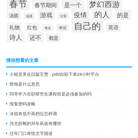
春节
梦幻西游
春节期间
是一个
的人
疫情
游戏
的是
汤圆
父母
温度
自己的
礼物
英语
红包
考试
考生
诗人
还不
都是
猜你想看的文章
小精灵美化旧版互赞 - pdd自助下单24小时平台
矫饰是什么意思
同等学力在职研究生课程班是必须参加的吗
报复密码攻略
冰箱有低中高档位怎样调
河北邯郸的拜年风俗有哪些
过年门口奇怪文字描述