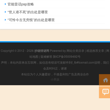
官能昔话psp攻略
“世人谁不死”的出处是哪里
“可怜今古无穷恨”的出处是哪里
Copyright © 2012 - 2026
抄碰猜谜网
Powered by
网站分类目录
|
精选推荐文章
|
网
站地图
|
疑难解答
陕ICP备05009492号
声明：本站内容来自互联网，如信息有错误可发邮件到f_fb#foxmail.com说明，我们
会及时纠正，谢谢
本站仅为个人兴趣爱好，不接盈利性广告及商业合作
小男孩