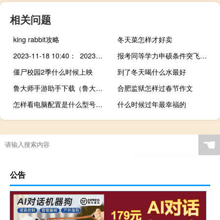
相关问题
king rabbit攻略
冬天菜怎样才好卖
2023-11-18 10:40： 2023年11月18日11时00分路况预报：鹤哈高速（绥化段）、绥北高速（绥化段），解除限行。全线限速80公里/小时。涉及收费站：鹤哈高速绥化站、绥化东站、庆安站。绥北高速绥化西站、望奎站、绥棱站、海伦站、海北站。 ​​​
报考同等学力申硕条件突飞猛进
僵尸校园2季什么时候上映
到了冬天喝什么水最好
鲁大师手游助手下载（鲁大师手机助手电脑版官方下载）
合肥监狱怎样过春节作文
怎样看电脑配置是什么型号（怎样看电脑配置）
什么时候过年最幸福的
☚
公告