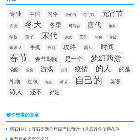
元宵节
专业
中国
习俗
你可以
他们的
冬天
唐代
冬季
农历
可能会
娘家
宋代
孩子
学校
工作
年龄
寓意
年初
攻略
时间
手机
新年
很多人
技能
春节
梦幻西游
春节期间
是一个
的人
疫情
游戏
的是
汤圆
父母
温度
自己的
礼物
英语
红包
考试
考生
诗人
还不
都是
猜你想看的文章
药石科技：晖石高活公斤级产线预计11月底具备使用条件
春节后的股票怎么算