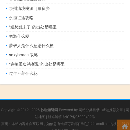
泉州清境桃源门票多少
永恒征途攻略
“遣愁犹未了”的出处是哪里
穷游什么梗
蒙鼓人是什么意思什么梗
sexybeach 攻略
“逢掖虽负鸿渐翼”的出处是哪里
过年不养什么花
Copyright © 2012 - 2026
抄碰猜谜网
Powered by
网站分类目录
|
精选推荐文章
|
网
站地图
|
疑难解答
陕ICP备05009492号
声明：本站内容来自互联网，如信息有错误可发邮件到f_fb#foxmail.com说明，我们