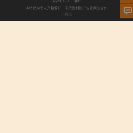
会及时纠正，谢谢
本站仅为个人兴趣爱好，不接盈利性广告及商业合作
小男孩