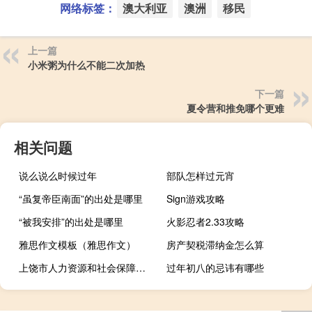
网络标签：
澳大利亚
澳洲
移民
上一篇
小米粥为什么不能二次加热
下一篇
夏令营和推免哪个更难
相关问题
说么说么时候过年
部队怎样过元宵
“虽复帝臣南面”的出处是哪里
Sign游戏攻略
“被我安排”的出处是哪里
火影忍者2.33攻略
雅思作文模板（雅思作文）
房产契税滞纳金怎么算
上饶市人力资源和社会保障局职称查询（上饶市人力资源和社会保障局首页）
过年初八的忌讳有哪些