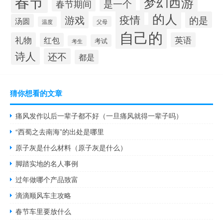
春节
梦幻西游
春节期间
是一个
的人
疫情
游戏
的是
汤圆
父母
温度
自己的
礼物
英语
红包
考试
考生
诗人
还不
都是
猜你想看的文章
痛风发作以后一辈子都不好（一旦痛风就得一辈子吗）
“西蜀之去南海”的出处是哪里
原子灰是什么材料（原子灰是什么）
脚踏实地的名人事例
过年做哪个产品致富
滴滴顺风车主攻略
春节车里要放什么