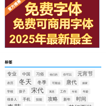
标签
元宵节
专业
中国
习俗
你可以
他们的
冬天
唐代
冬季
农历
可能会
娘家
宋代
孩子
学校
工作
年龄
寓意
年初
攻略
时间
手机
新年
很多人
技能