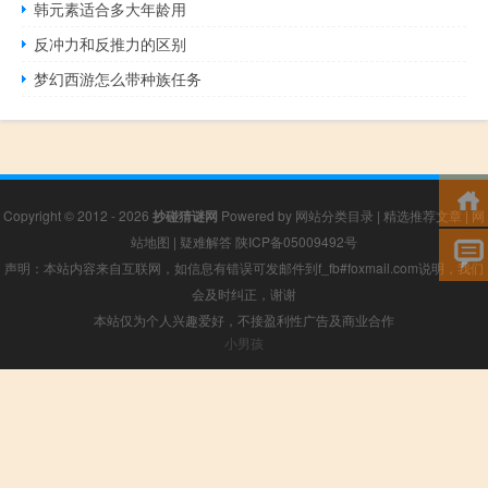
韩元素适合多大年龄用
反冲力和反推力的区别
梦幻西游怎么带种族任务
Copyright © 2012 - 2026
抄碰猜谜网
Powered by
网站分类目录
|
精选推荐文章
|
网
站地图
|
疑难解答
陕ICP备05009492号
声明：本站内容来自互联网，如信息有错误可发邮件到f_fb#foxmail.com说明，我们
会及时纠正，谢谢
本站仅为个人兴趣爱好，不接盈利性广告及商业合作
小男孩