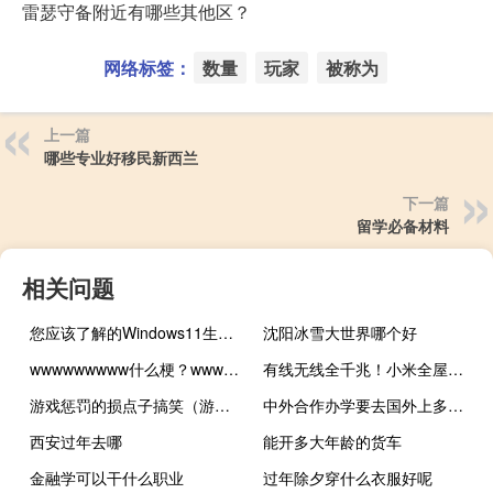
雷瑟守备附近有哪些其他区？
网络标签：
数量
玩家
被称为
上一篇
哪些专业好移民新西兰
下一篇
留学必备材料
相关问题
您应该了解的Windows11生产力功能
沈阳冰雪大世界哪个好
wwwwwwwww什么梗？wwwwwwwww是什么意思什么梗
有线无线全千兆！小米全屋路由首销：499元、自研Mesh组网
游戏惩罚的损点子搞笑（游戏惩罚的损点子20个）
中外合作办学要去国外上多长时间课
西安过年去哪
能开多大年龄的货车
金融学可以干什么职业
过年除夕穿什么衣服好呢