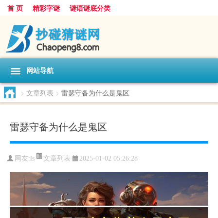
首 页
精彩字谜
谜语谜底分类
网站导航
>
文章列表
>
雷瑟守备为什么是鬼区
雷瑟守备为什么是鬼区
文章列表
网友:
ls
2025-01-02 05:26:28