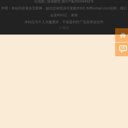
站地图
|
疑难解答
陕ICP备05009492号
声明：本站内容来自互联网，如信息有错误可发邮件到f_fb#foxmail.com说明，我们
会及时纠正，谢谢
本站仅为个人兴趣爱好，不接盈利性广告及商业合作
小男孩