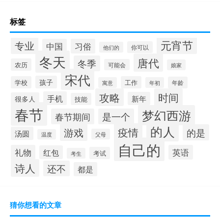
标签
元宵节
专业
中国
习俗
你可以
他们的
冬天
唐代
冬季
农历
可能会
娘家
宋代
孩子
学校
工作
年龄
寓意
年初
攻略
时间
手机
新年
很多人
技能
春节
梦幻西游
春节期间
是一个
的人
疫情
游戏
的是
汤圆
父母
温度
自己的
礼物
英语
红包
考试
考生
诗人
还不
都是
猜你想看的文章