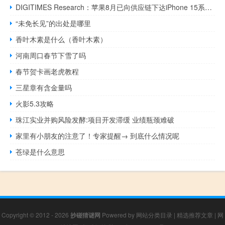
DIGITIMES Research：苹果8月已向供应链下达iPhone 15系列下半年订单 总数8000-9000万部
“未免长见”的出处是哪里
香叶木素是什么（香叶木素）
河南周口春节下雪了吗
春节贺卡画老虎教程
三星章有含金量吗
火影5.3攻略
珠江实业并购风险发酵:项目开发滞缓 业绩瓶颈难破
家里有小朋友的注意了！专家提醒→ 到底什么情况呢
苍绿是什么意思
Copyright © 2012 - 2026
抄碰猜谜网
Powered by
网站分类目录
|
精选推荐文章
|
网