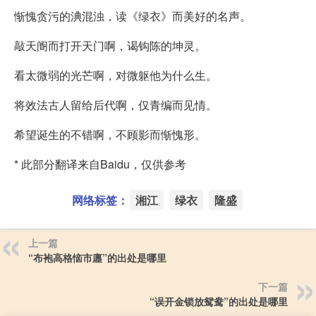
惭愧贪污的淟混浊，读《绿衣》而美好的名声。
敲天阍而打开天门啊，谒钩陈的坤灵。
看太微弱的光芒啊，对微躯他为什么生。
将效法古人留给后代啊，仅青编而见情。
希望诞生的不错啊，不顾影而惭愧形。
* 此部分翻译来自Baidu，仅供参考
网络标签：
湘江
绿衣
隆盛
上一篇
“布袍高格恼市廛”的出处是哪里
下一篇
“误开金锁放鸳鸯”的出处是哪里