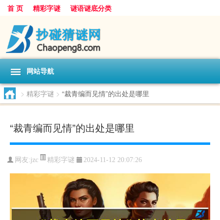
首 页
精彩字谜
谜语谜底分类
网站导航
>
精彩字谜
>
“裁青编而见情”的出处是哪里
“裁青编而见情”的出处是哪里
精彩字谜
网友:
jzc
2024-11-12 20:07:26