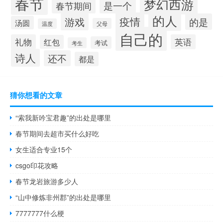
春节
梦幻西游
春节期间
是一个
的人
疫情
游戏
的是
汤圆
父母
温度
自己的
礼物
英语
红包
考试
考生
诗人
还不
都是
猜你想看的文章
“索我新吟宝君趣”的出处是哪里
春节期间去超市买什么好吃
女生适合专业15个
csgo印花攻略
春节龙岩旅游多少人
“山中修炼非州郡”的出处是哪里
7777777什么梗