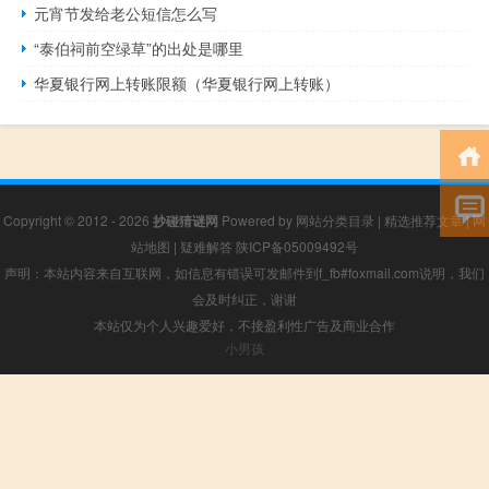
元宵节发给老公短信怎么写
“泰伯祠前空绿草”的出处是哪里
华夏银行网上转账限额（华夏银行网上转账）
Copyright © 2012 - 2026
抄碰猜谜网
Powered by
网站分类目录
|
精选推荐文章
|
网
站地图
|
疑难解答
陕ICP备05009492号
声明：本站内容来自互联网，如信息有错误可发邮件到f_fb#foxmail.com说明，我们
会及时纠正，谢谢
本站仅为个人兴趣爱好，不接盈利性广告及商业合作
小男孩