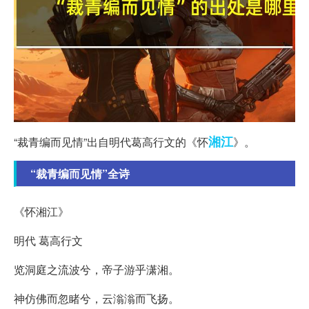
湘江
“裁青编而见情”出自明代葛高行文的《怀
》。
“裁青编而见情”全诗
《怀湘江》
明代 葛高行文
览洞庭之流波兮，帝子游乎潇湘。
神仿佛而忽睹兮，云滃滃而飞扬。