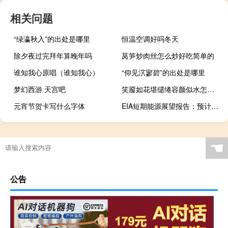
相关问题
“绿瀛秋入”的出处是哪里
恒温空调好吗冬天
除夕夜过完拜年算晚年吗
莴笋炒肉丝怎么炒好吃简单的
谁知我心原唱（谁知我心）
“仰见泬寥碧”的出处是哪里
梦幻西游 天宫吧
笑靥如花堪缱绻容颜似水怎缠绵什么意思（笑靥如花堪缱绻）
元宵节贺卡写什么字体
EIA短期能源展望报告：预计2023年布伦特价格为84.09美元/桶此前预期为84.46美元/桶预计2024年布伦特价格为94.91美元/桶此前预期为88.22美元/桶
☚
公告