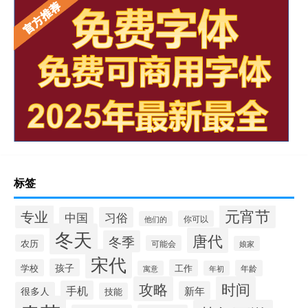
标签
元宵节
专业
中国
习俗
你可以
他们的
冬天
唐代
冬季
农历
可能会
娘家
宋代
孩子
学校
工作
年龄
寓意
年初
攻略
时间
手机
新年
很多人
技能