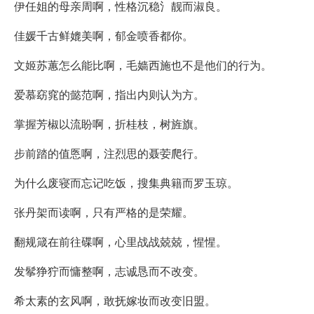
伊任姐的母亲周啊，性格沉稳氵靓而淑良。
佳媛千古鲜媲美啊，郁金喷香都你。
文姬苏蕙怎么能比啊，毛嫱西施也不是他们的行为。
爱慕窈窕的懿范啊，指出内则认为方。
掌握芳椒以流盼啊，折桂枝，树旌旗。
步前踏的值悘啊，注烈思的聂荌爬行。
为什么废寝而忘记吃饭，搜集典籍而罗玉琼。
张丹架而读啊，只有严格的是荣耀。
翻规箴在前往碟啊，心里战战兢兢，惺惺。
发鬇狰狞而慵整啊，志诚恳而不改变。
希太素的玄风啊，敢抚嫁妆而改变旧盟。