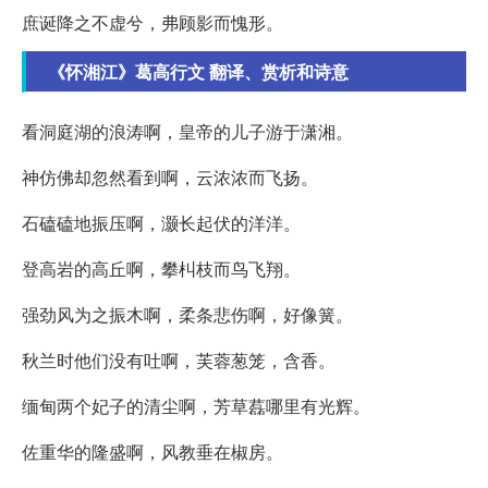
庶诞降之不虚兮，弗顾影而愧形。
《怀湘江》葛高行文 翻译、赏析和诗意
看洞庭湖的浪涛啊，皇帝的儿子游于潇湘。
神仿佛却忽然看到啊，云浓浓而飞扬。
石磕磕地振压啊，灏长起伏的洋洋。
登高岩的高丘啊，攀朻枝而鸟飞翔。
强劲风为之振木啊，柔条悲伤啊，好像簧。
秋兰时他们没有吐啊，芙蓉葱笼，含香。
缅甸两个妃子的清尘啊，芳草藞哪里有光辉。
佐重华的隆盛啊，风教垂在椒房。