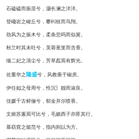
石磕磕而振厓兮，灏长澜之洋洋。
登巉岩之峻丘兮，攀朻枝而鸟翔。
劲风为之振木兮，柔条悲呜而似簧。
秋兰时其未吐兮，芙蓉葱笼而含香。
缅二妃之清尘兮，芳草藞焉有辉光。
隆盛
佐重华之
兮，风教垂于椒房。
伊任姒之母周兮，性沉氵靓而淑良。
佳媛千古鲜俪兮，郁金并尔喷香。
文姬苏蕙焉可比兮，毛嫱西子亦匪其行。
慕窈窕之懿范兮，指内则以为方。