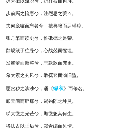
握芳椒以流盼兮，折桂枝而树旌。
步前躅之愔悘兮，注烈思之荌々。
夫何废寝而忘餐兮，搜典籍而罗瑶琼。
张丹檠而读史兮，惟砥德之是荣。
翻规箴于往牒兮，心战兢而惺惺。
发鬇鬡而慵整兮，志款款而弗更。
希太素之玄风兮，敢抚奁而渝旧盟。
绿衣
恧贪秽之淟浊兮，诵《
》而修名。
叩天阍而辟扉兮，谒钩陈之坤灵。
睇太微之光芒兮，顾微躯其何生。
将法古以垂后兮，裁青编而见情。