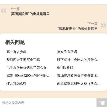
上一篇
“莫问黄陵庙”的出处是哪里
下一篇
“寐称抟养汞”的出处是哪里
相关问题
高一有多少科
复兴号宣传语
梦幻西游手游买金币吗
以下式神中会吃人的是什么（以下式神中会吃人的是）
毛毛衣服被火烤焦了怎么办
Girllife攻略
宽带100m和200m的区别什么意思（宽带100m和200m的区别）
市场消息欧洲央行准备致函意大利批评其新的银行税
炸元宵怎么拍
两直线垂直斜率之积（两直线垂直斜率）
☚