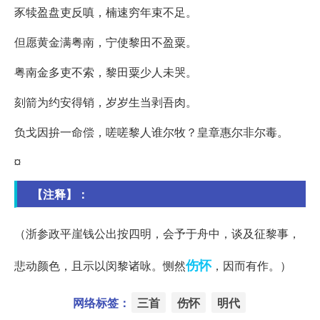
豕犊盈盘吏反嗔，楠速穷年束不足。
但愿黄金满粤南，宁使黎田不盈粟。
粤南金多吏不索，黎田粟少人未哭。
刻箭为约安得销，岁岁生当剥吾肉。
负戈因拚一命偿，嗟嗟黎人谁尔牧？皇章惠尔非尔毒。
¤
【注释】：
（浙参政平崖钱公出按四明，会予于舟中，谈及征黎事，
伤怀
悲动颜色，且示以闵黎诸咏。恻然
，因而有作。）
网络标签：
三首
伤怀
明代