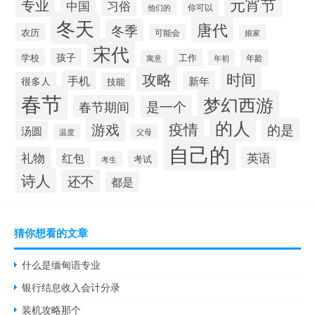
元宵节
专业
中国
习俗
你可以
他们的
冬天
唐代
冬季
农历
可能会
娘家
宋代
孩子
学校
工作
年龄
寓意
年初
攻略
时间
手机
新年
很多人
技能
春节
梦幻西游
春节期间
是一个
的人
疫情
游戏
的是
汤圆
父母
温度
自己的
礼物
英语
红包
考试
考生
诗人
还不
都是
猜你想看的文章
什么是缅甸语专业
银行结息收入会计分录
装机攻略那个