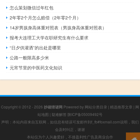
怎么策划微信过年红包
2年零2个月怎么赔偿（2年零2个月）
14岁男孩身高体重对照表（男孩身高体重对照表）
报考大连理工大学在职研究生有什么要求
“日夕供灌洒”的出处是哪里
公路一般限高多少米
元宵节里的中医药文化知识
Copyright © 2012 - 2026
抄碰猜谜网
Powered by
网站分类目录
|
精选推荐文章
|
网
站地图
|
疑难解答
陕ICP备05009492号
声明：本站内容来自互联网，如信息有错误可发邮件到f_fb#foxmail.com说明，我们
会及时纠正，谢谢
本站仅为个人兴趣爱好，不接盈利性广告及商业合作