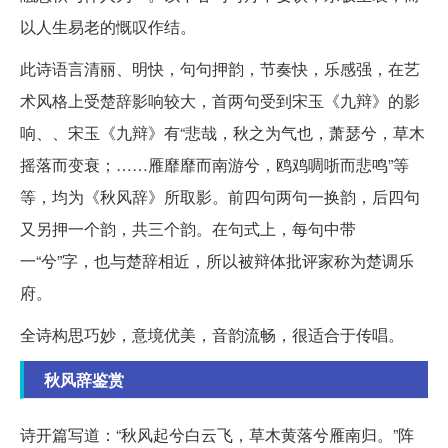
以人生易老的慨叹作结。
此诗语言清丽、明快，句句押韵，节奏快，乐感强，在艺
术风格上受楚辞影响较大，首两句受到宋玉《九辩》的影
响、、宋玉《九辩》有“悲哉，秋之为气也，萧瑟兮，草木
摇落而变衰；……雁靡靡而南游兮，鸥鸡啁哳而悲鸣”等
等，均为《秋风辞》所取影。前四句两句一换韵，后四句
又另押一个韵，共三个韵。在句式上，每句中带
一“兮”字，也与楚辞相近，所以被辩体批评家称为楚调乐
府。
全诗构思巧妙，意境优美，音韵流畅，很适合于传唱。
秋风辞鉴赏
诗开篇写道：“秋风起兮白云飞，草木黄落兮雁南归。”阵