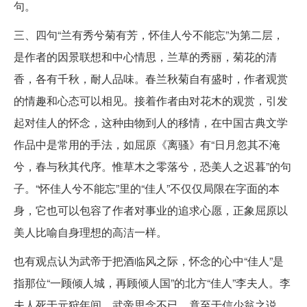
句。
三、四句“兰有秀兮菊有芳，怀佳人兮不能忘”为第二层，
是作者的因景联想和中心情思，兰草的秀丽，菊花的清
香，各有千秋，耐人品味。春兰秋菊自有盛时，作者观赏
的情趣和心态可以相见。接着作者由对花木的观赏，引发
起对佳人的怀念，这种由物到人的移情，在中国古典文学
作品中是常用的手法，如屈原《离骚》有“日月忽其不淹
兮，春与秋其代序。惟草木之零落兮，恐美人之迟暮”的句
子。“怀佳人兮不能忘”里的“佳人”不仅仅局限在字面的本
身，它也可以包容了作者对事业的追求心愿，正象屈原以
美人比喻自身理想的高洁一样。
也有观点认为武帝于把酒临风之际，怀念的心中“佳人”是
指那位“一顾倾人城，再顾倾人国”的北方“佳人”李夫人。李
夫人死于元狩年间，武帝思念不已，竟至于信少翁之说，