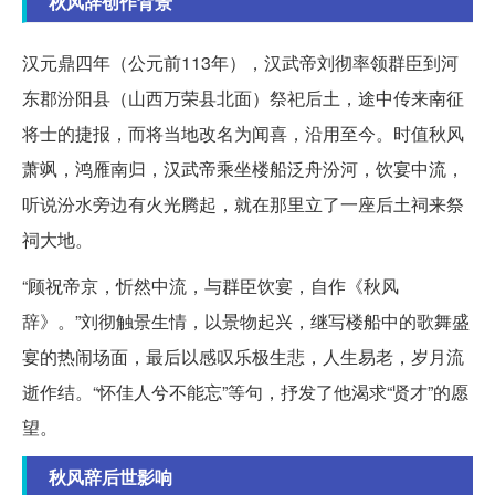
秋风辞创作背景
汉元鼎四年（公元前113年），汉武帝刘彻率领群臣到河
东郡汾阳县（山西万荣县北面）祭祀后土，途中传来南征
将士的捷报，而将当地改名为闻喜，沿用至今。时值秋风
萧飒，鸿雁南归，汉武帝乘坐楼船泛舟汾河，饮宴中流，
听说汾水旁边有火光腾起，就在那里立了一座后土祠来祭
祠大地。
“顾祝帝京，忻然中流，与群臣饮宴，自作《秋风
辞》。”刘彻触景生情，以景物起兴，继写楼船中的歌舞盛
宴的热闹场面，最后以感叹乐极生悲，人生易老，岁月流
逝作结。“怀佳人兮不能忘”等句，抒发了他渴求“贤才”的愿
望。
秋风辞后世影响