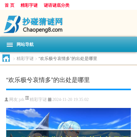
首 页
精彩字谜
谜语谜底分类
网站导航
>
精彩字谜
>
“欢乐极兮哀情多”的出处是哪里
“欢乐极兮哀情多”的出处是哪里
精彩字谜
网友:
jzh
2024-11-20 19:35:02