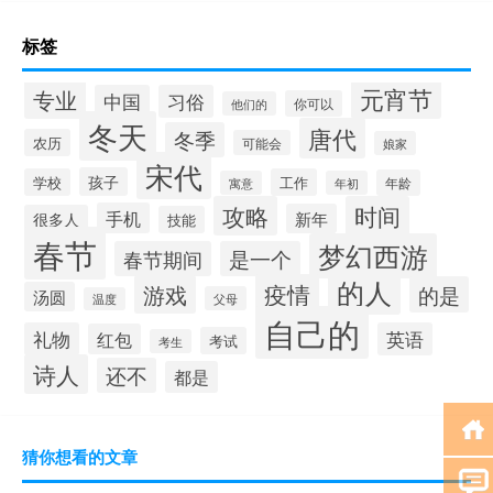
标签
元宵节
专业
中国
习俗
你可以
他们的
冬天
唐代
冬季
农历
可能会
娘家
宋代
孩子
学校
工作
年龄
寓意
年初
攻略
时间
手机
新年
很多人
技能
春节
梦幻西游
春节期间
是一个
的人
疫情
游戏
的是
汤圆
父母
温度
自己的
礼物
英语
红包
考试
考生
诗人
还不
都是
猜你想看的文章