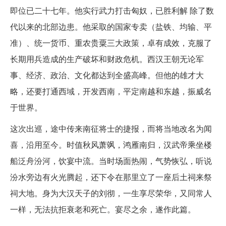
即位已二十七年。他实行武力打击匈奴，已胜利解 除了数
代以来的北部边患。他采取的国家专卖（盐铁、均输、平
准）、统一货币、重农贵粟三大政策，卓有成效，克服了
长期用兵造成的生产破坏和财政危机。西汉王朝无论军
事、经济、政治、文化都达到全盛高峰。但他的雄才大
略，还要打通西域，开发西南，平定南越和东越，振威名
于世界。
这次出巡，途中传来南征将士的捷报，而将当地改名为闻
喜，沿用至今。时值秋风萧飒，鸿雁南归，汉武帝乘坐楼
船泛舟汾河，饮宴中流。当时场面热闹，气势恢弘，听说
汾水旁边有火光腾起，还下令在那里立了一座后土祠来祭
祠大地。身为大汉天子的刘彻，一生享尽荣华，又同常人
一样，无法抗拒衰老和死亡。宴尽之余，遂作此篇。