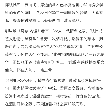
阵秋风卸白云而飞，岸边的树木已不复葱郁，然而纷纷飘
坠的金色的落叶，为秋日渲染了一副斑斓的背景。大雁苍
鸣，缓缓掠过樯桅……短短两句，清远流丽。
胡应麟《诗薮·内编》卷三：“秋风百代情至之宗。”秋日乃
惹人思情，虽有幽兰含芳，秋菊斗艳，然凋零的草木，归
雁声声，勾起汉武帝对“佳人”不尽的思念之情：“兰有秀兮
菊有芳，怀佳人兮不能忘。”此句写的缠绵流丽乃一诗之精
华，正如张玉谷《古诗赏析》卷三：“此辞有感秋摇落系念
仙意。怀佳人句，一篇之骨……”
“泛楼船兮济汾河，横中流兮扬素波。萧鼓鸣兮发棹歌”三
句，竭力描写汉武帝泛舟中流、君臣欢宴景致。当楼船在
汾河中流疾驶，潺缓的碧水，顿时扬起一片白色的波浪。
在酒酣耳热之际，不禁随着棹橹之声叩舷而歌。