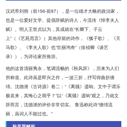
汉武帝刘彻（前156-前87），是一位雄才大略的政治家，
也是一位爱好文学、提倡辞赋的诗人，今流传《悼李夫人
赋》。明人王世贞以为，其成就在“长卿下、子云
上”（《艺苑卮言》）其他存留的诗作，《瓠子歌》、《天
马歌》、《李夫人歌》也“壮丽鸿奇”（徐祯卿《谈艺
录》），为诗论家所推崇。
他的这首清丽隽永，笔调流畅的《秋风辞》，历来为人们
所称道。此诗虽是即兴之作，一波三折，抒写得曲折缠
绵。沈德潜《古诗源》卷二：“《离骚》遗响。文中子谓乐
极哀来，其悔心之萌乎？”以“《离骚》遗响”观之，乃就文
辞而言，沈德潜的评价非常切实。 鲁迅称此诗“缠绵流
丽，虽词人不能过也。”
秋风辞解析