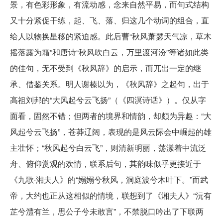
景，有色彩形象，有流动感，念来自然平易，而句式结构
又十分紧促干练，起、飞、落、归这几个动词的组合，直
给人以物换星移的紧迫感。此后曹“秋风萧瑟天气凉，草木
摇落露为霜”和唐诗“秋风吹白云，万里渡河汾”等诸如此类
的佳句，无不受到《秋风辞》的启示，而兀出一定的继
承、借鉴关系。明人谢榛以为，《秋风辞》之起句，出于
高祖刘邦的“大风起兮云飞扬”（《四溟诗话》）。仅从字
面看，固然不错；但两者的境界和情韵，却颇为异趣：“大
风起兮云飞扬”，苍莽辽阔，表现的是风云际会中崛起的雄
主壮怀；“秋风起兮白云飞”，则清新明丽，荡漾着中流泛
舟、俯仰赏观的欢情，联系后句，其韵味似乎更接近于
《九歌·湘夫人》的“嫋嫋兮秋风，洞庭波兮木叶下。”而武
帝，大约也正从这相似的情境，联想到了《湘夫人》“沅有
芷兮澧有兰，思公子兮未敢言”，不禁脱口吟出了下联两