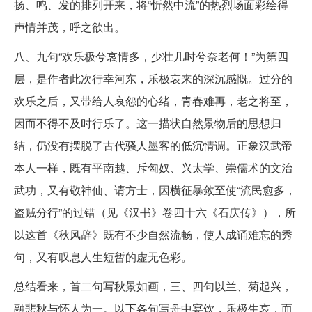
扬、鸣、发的排列开来，将“忻然中流”的热烈场面彩绘得
声情并茂，呼之欲出。
八、九句“欢乐极兮哀情多，少壮几时兮奈老何！”为第四
层，是作者此次行幸河东，乐极哀来的深沉感慨。过分的
欢乐之后，又带给人哀怨的心绪，青春难再，老之将至，
因而不得不及时行乐了。这一描状自然景物后的思想归
结，仍没有摆脱了古代骚人墨客的低沉情调。正象汉武帝
本人一样，既有平南越、斥匈奴、兴太学、崇儒术的文治
武功，又有敬神仙、请方士，因横征暴敛至使“流民愈多，
盗贼分行”的过错（见《汉书》卷四十六《石庆传》），所
以这首《秋风辞》既有不少自然流畅，使人成诵难忘的秀
句，又有叹息人生短暂的虚无色彩。
总结看来，首二句写秋景如画，三、四句以兰、菊起兴，
融悲秋与怀人为一。以下各句写舟中宴饮，乐极生哀，而