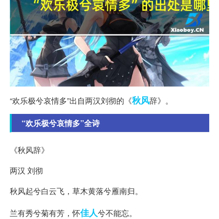
秋风
“欢乐极兮哀情多”出自两汉刘彻的《
辞》。
“欢乐极兮哀情多”全诗
《秋风辞》
两汉 刘彻
秋风起兮白云飞，草木黄落兮雁南归。
佳人
兰有秀兮菊有芳，怀
兮不能忘。