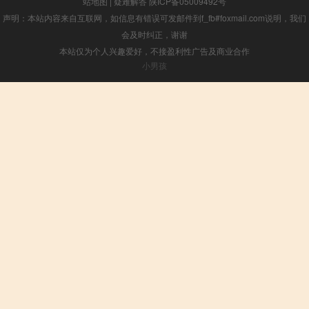
站地图
|
疑难解答
陕ICP备05009492号
声明：本站内容来自互联网，如信息有错误可发邮件到f_fb#foxmail.com说明，我们
会及时纠正，谢谢
本站仅为个人兴趣爱好，不接盈利性广告及商业合作
小男孩