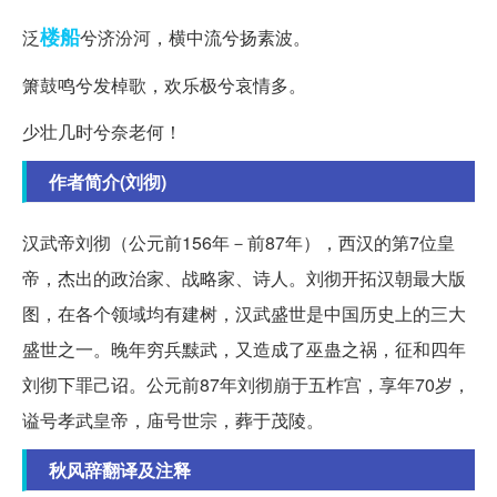
楼船
泛
兮济汾河，横中流兮扬素波。
箫鼓鸣兮发棹歌，欢乐极兮哀情多。
少壮几时兮奈老何！
作者简介(刘彻)
汉武帝刘彻（公元前156年－前87年），西汉的第7位皇
帝，杰出的政治家、战略家、诗人。刘彻开拓汉朝最大版
图，在各个领域均有建树，汉武盛世是中国历史上的三大
盛世之一。晚年穷兵黩武，又造成了巫蛊之祸，征和四年
刘彻下罪己诏。公元前87年刘彻崩于五柞宫，享年70岁，
谥号孝武皇帝，庙号世宗，葬于茂陵。
秋风辞翻译及注释