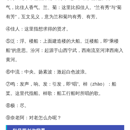
气，比佳人香气。兰、菊：这里比拟佳人。“兰有秀”与“菊
有芳”，互文见义，意为兰和菊均有秀、有芳。
④佳人：这里指想求得的贤才。
⑤泛：浮。楼船：上面建造楼的大船。泛楼船，即“乘楼
船”的意思。汾河：起源于山西宁武，西南流至河津西南入
黄河。
⑥中流：中央。扬素波：激起白色波浪。
⑦鸣：发声，响。发：引发，即“唱”。棹（zhào）：船
桨。这里代指船。棹歌：船工行船时所唱的歌。
⑧极：尽。
⑨奈老阿：对老怎么办呢？