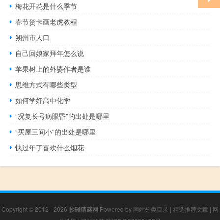
梅花开花是什么季节
春节贺卡画老虎教程
朔州市人口
自己回娘家拜年怎么说
苹果树上的外婆作者是谁
思维方式有哪些类型
如何学好高中化学
“况复长号病眼昏”的出处是哪里
“买屋三间小”的出处是哪里
快过年了喜欢什么烟花
Copyright © 2012 - 2026
抄碰猜谜网
Powered by
网站分类目录
|
精选推荐文章
|
网