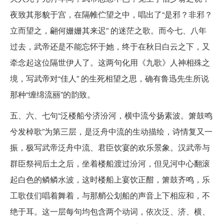
夜致其形貌于宫，在隔帷伫望之中，唱出了“是邪？非邪？
立而望之，翩何姗姗其来迟” 的迷茫之歌。而今七、八年
过去，武帝还是不能忘怀于她，终于在秋日白云之下，又
牵念起这位隔世伊人了。这两句化用《九歌》人神相殊之
境，写武帝对“佳人” 的生死相望之思，确有鲁迅先生所说
那种“缠绵流丽”的韵致。
五、六、七句“泛楼船兮济汾河，横中流兮扬素波。箫鼓鸣
兮发棹歌”为第三层，是泛舟中流的生动描绘，诗情复又一
振，极写武帝泛舟中流、君臣饮宴的欢乐景象。汉武帝与
群臣祭祠后土之后，坐着楼船渡过汾河，但见河中心翻滚
起白色的鳞鳞水波，这时楼船上宴饮正酣，箫鼓齐鸣，乐
工歌伎们唱着舞着，与那艄公划船的声音上下相应和，不
绝于耳。这一层每句均包含两个动词，依次泛、济、横、