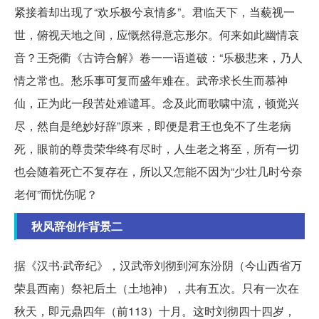
紧接着却出现了“欢乐极兮哀情多”。君临天下，当藐视一
世，俯视天地之间，应慨然得意忘形尔。何来如此幽情哀
音？王尧衢《古诗合解》卷一一语道破：“乐极悲来，乃人
情之常也。愁乐事可复而盛年难在。武帝求长生而慕神
仙，正为此一段苦处难谴耳。念及此而歌啸中流，顿觉兴
尽，然自是绝妙好辞”原来，即便是君王也免不了生老病
死，眼前的尊贵荣华终有尽时，人生老之将至，所有一切
也会随着死亡不复存在，所以又怎能不因为“少壮几时兮奈
老何”而忧伤呢？
秋风辞创作背景二
据《汉书·武帝纪》，汉武帝刘彻到河东汾阴（今山西省万
荣县西南）祭祀后土（土地神），共有五次。只有一次在
秋天，即元鼎四年（前113）十月。这时刘彻四十四岁，