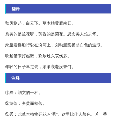
翻译
秋风刮起，白云飞。草木枯黄雁南归。
秀美的是兰花呀，芳香的是菊花。思念美人难忘怀。
乘坐着楼船行驶在汾河上，划动船桨扬起白色的波浪。
吹起箫来打起鼓，欢乐过头哀伤多。
年轻的日子早过去，渐渐衰老没奈何。
注释
①辞：韵文的一种。
②黄落：变黄而枯落。
③秀：此草本植物开花叫“秀”。这里比佳人颜色。芳：香