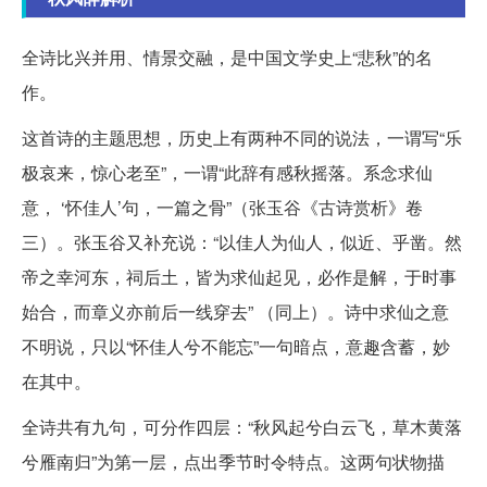
全诗比兴并用、情景交融，是中国文学史上“悲秋”的名
作。
这首诗的主题思想，历史上有两种不同的说法，一谓写“乐
极哀来，惊心老至”，一谓“此辞有感秋摇落。系念求仙
意， ‘怀佳人’句，一篇之骨”（张玉谷《古诗赏析》卷
三）。张玉谷又补充说：“以佳人为仙人，似近、乎凿。然
帝之幸河东，祠后土，皆为求仙起见，必作是解，于时事
始合，而章义亦前后一线穿去” （同上）。诗中求仙之意
不明说，只以“怀佳人兮不能忘”一句暗点，意趣含蓄，妙
在其中。
全诗共有九句，可分作四层：“秋风起兮白云飞，草木黄落
兮雁南归”为第一层，点出季节时令特点。这两句状物描