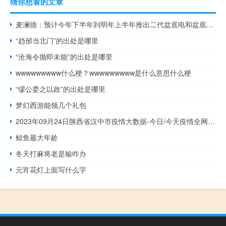
猜你想看的文章
麦澜德：预计今年下半年到明年上半年推出二代盆底电和盆底超声影像系统
“趋邠当北门”的出处是哪里
“沧海令抛即未能”的出处是哪里
wwwwwwwww什么梗？wwwwwwwww是什么意思什么梗
“缪公委之以政”的出处是哪里
梦幻西游能领几个礼包
2023年09月24日陕西省汉中市疫情大数据-今日/今天疫情全网搜索最新实时消息动态情况通知播报
鲸鱼最大年龄
冬天打麻将老是输咋办
元宵花灯上面写什么字