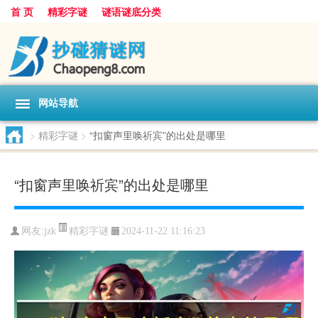
首 页
精彩字谜
谜语谜底分类
网站导航
>
精彩字谜
>
“扣窗声里唤祈宾”的出处是哪里
“扣窗声里唤祈宾”的出处是哪里
精彩字谜
网友:
jzk
2024-11-22 11:16:23