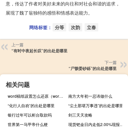
意，传达了作者对美好未来的向往和对社会和谐的追求，
展现了魏了翁独特的感悟和情感表达能力。
网络标签：
分等
次韵
立春
上一篇
“有时中夜起长叹”的出处是哪里
下一篇
“尸骸委砂砾”的出处是哪里
相关问题
word稿纸设置怎么还原（word稿纸设置在哪里）
南方大年初一忌讳做什么
“化行人自劝”的出处是哪里
“尘土那堪万事违”的出处是哪里
银行过年可以柜台取款吗
剑三天天攻略
世界第一马甲帝什么梗
现货钯金日内走低2.00%现报1230.89美元/盎司