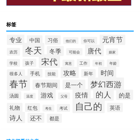
标签
元宵节
专业
中国
习俗
你可以
他们的
冬天
唐代
冬季
农历
可能会
娘家
宋代
孩子
学校
工作
年龄
寓意
年初
攻略
时间
手机
新年
很多人
技能
春节
梦幻西游
春节期间
是一个
的人
疫情
游戏
的是
汤圆
父母
温度
自己的
礼物
英语
红包
考试
考生
诗人
还不
都是