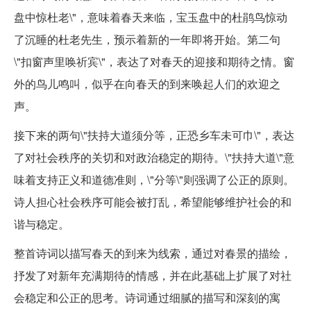
盘中惊杜老\"，意味着春天来临，宝玉盘中的杜鹃鸟惊动
了沉睡的杜老先生，预示着新的一年即将开始。第二句
\"扣窗声里唤祈宾\"，表达了对春天的迎接和期待之情。窗
外的鸟儿鸣叫，似乎在向春天的到来唤起人们的欢迎之
声。
接下来的两句\"扶持大道须分等，正恐乡车未可巾\"，表达
了对社会秩序的关切和对政治稳定的期待。\"扶持大道\"意
味着支持正义和道德准则，\"分等\"则强调了公正的原则。
诗人担心社会秩序可能会被打乱，希望能够维护社会的和
谐与稳定。
整首诗词以描写春天的到来为线索，通过对春景的描绘，
抒发了对新年充满期待的情感，并在此基础上扩展了对社
会稳定和公正的思考。诗词通过细腻的描写和深刻的寓