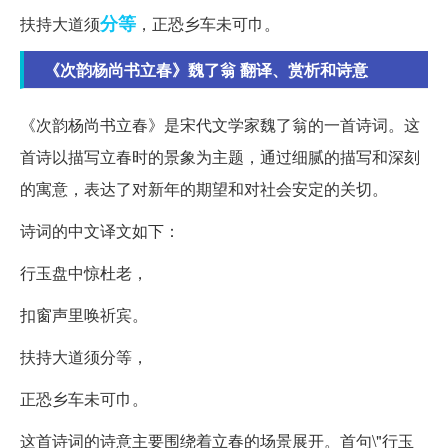
分等
扶持大道须
，正恐乡车未可巾。
《次韵杨尚书立春》魏了翁 翻译、赏析和诗意
《次韵杨尚书立春》是宋代文学家魏了翁的一首诗词。这
首诗以描写立春时的景象为主题，通过细腻的描写和深刻
的寓意，表达了对新年的期望和对社会安定的关切。
诗词的中文译文如下：
行玉盘中惊杜老，
扣窗声里唤祈宾。
扶持大道须分等，
正恐乡车未可巾。
这首诗词的诗意主要围绕着立春的场景展开。首句\"行玉