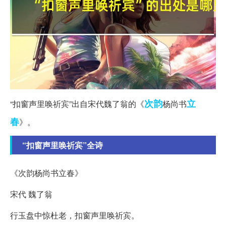
次韵
立
“扣窗声里唤祈宾”出自宋代魏了翁的《
杨尚书
春
》。
“扣窗声里唤祈宾”全诗
《次韵杨尚书立春》
宋代 魏了翁
行玉盘中惊杜老，扣窗声里唤祈宾。