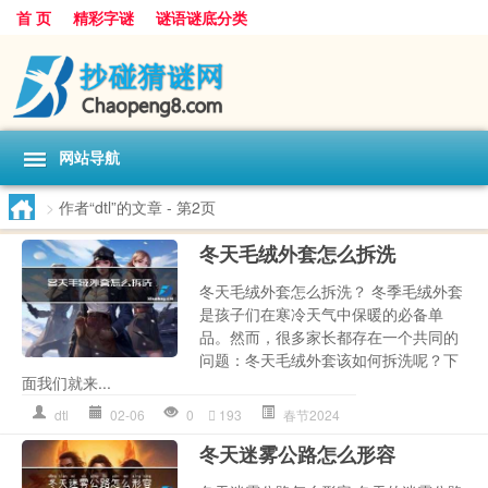
首 页
精彩字谜
谜语谜底分类
网站导航
>
作者“dtl”的文章
- 第2页
冬天毛绒外套怎么拆洗
冬天毛绒外套怎么拆洗？ 冬季毛绒外套
是孩子们在寒冷天气中保暖的必备单
品。然而，很多家长都存在一个共同的
问题：冬天毛绒外套该如何拆洗呢？下
面我们就来...
dtl
02-06
0
193
春节2024
冬天迷雾公路怎么形容