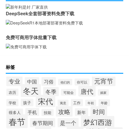
DeepSeek全套部署资料免费下载
免费可商用字体批量下载
标签
元宵节
专业
中国
习俗
你可以
他们的
冬天
唐代
冬季
农历
可能会
娘家
宋代
孩子
学校
工作
年龄
寓意
年初
攻略
时间
手机
新年
很多人
技能
春节
梦幻西游
春节期间
是一个