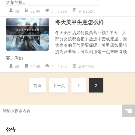
大葱的根...
dtl
02-06
0
985
春节2024
冬天美甲生意怎么样
冬天美甲店如何提高营业额? 冬天，大
部分女孩都会把手放进手套或兜里，因
为寒冷的天气需要保暖。美甲店如果想
提高营业额，可以利用这一点来吸引顾
客。例如，...
dtl
02-05
0
114
春节2024
首页
上一页
1
2
☚
公告