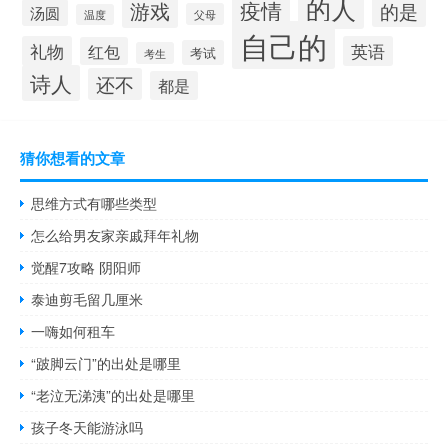
的人
疫情
游戏
的是
汤圆
父母
温度
自己的
礼物
英语
红包
考试
考生
诗人
还不
都是
猜你想看的文章
思维方式有哪些类型
怎么给男友家亲戚拜年礼物
觉醒7攻略 阴阳师
泰迪剪毛留几厘米
一嗨如何租车
“跛脚云门”的出处是哪里
“老泣无涕洟”的出处是哪里
孩子冬天能游泳吗