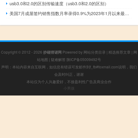
usb3.0和2.0的区别传输速度（usb3.0和2.0的区别）
美国7月成屋签约销售指数月率录得0.9%为2023年1月以来最大增幅
Copyright © 2012 - 2026
抄碰猜谜网
Powered by
网站分类目录
|
精选推荐文章
|
网
站地图
|
疑难解答
陕ICP备05009492号
声明：本站内容来自互联网，如信息有错误可发邮件到f_fb#foxmail.com说明，我们
会及时纠正，谢谢
本站仅为个人兴趣爱好，不接盈利性广告及商业合作
小男孩