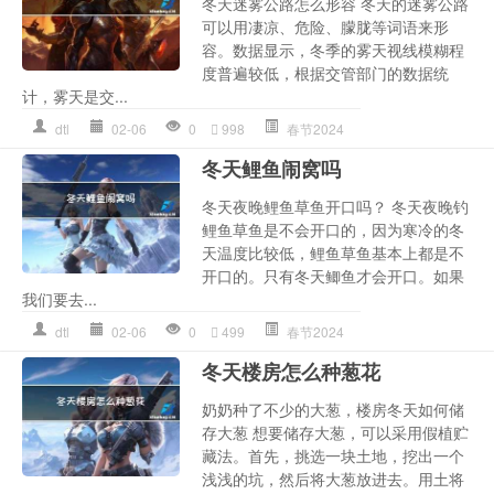
冬天迷雾公路怎么形容 冬天的迷雾公路
可以用凄凉、危险、朦胧等词语来形
容。数据显示，冬季的雾天视线模糊程
度普遍较低，根据交管部门的数据统
计，雾天是交...
dtl
02-06
0
998
春节2024
冬天鲤鱼闹窝吗
冬天夜晚鲤鱼草鱼开口吗？ 冬天夜晚钓
鲤鱼草鱼是不会开口的，因为寒冷的冬
天温度比较低，鲤鱼草鱼基本上都是不
开口的。只有冬天鲫鱼才会开口。如果
我们要去...
dtl
02-06
0
499
春节2024
冬天楼房怎么种葱花
奶奶种了不少的大葱，楼房冬天如何储
存大葱 想要储存大葱，可以采用假植贮
藏法。首先，挑选一块土地，挖出一个
浅浅的坑，然后将大葱放进去。用土将