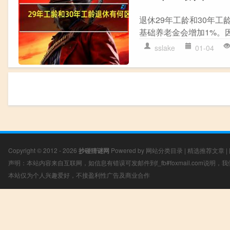
退休29年工龄和30年工
基础养老金会增加1%。因
sslake
01-04
Copyright © 2012 - 2026
抄碰猜谜网
Powered by
网站分类目录
|
精选推荐文章
|
声明：本站内容来自互联网，如信息有错误可发邮件到f_fb#foxmail.com说明
本站仅为个人兴趣爱好，不接盈利性广告及商业合作