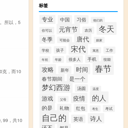
标签
专业
中国
习俗
他们的
流。所以，5
冬天
元宵节
农历
你可以
唐代
冬季
可能会
娘家
宋代
孩子
学校
工作
寓意
手机
很多人
技能
年龄
年初
春节
攻略
时间
新年
0克，而10
春节期间
是一个
梦幻西游
汤圆
温度
的人
疫情
游戏
父母
的是
礼物
红包
考试
考生
自己的
诗人
英语
, 99，共10
还不
都是