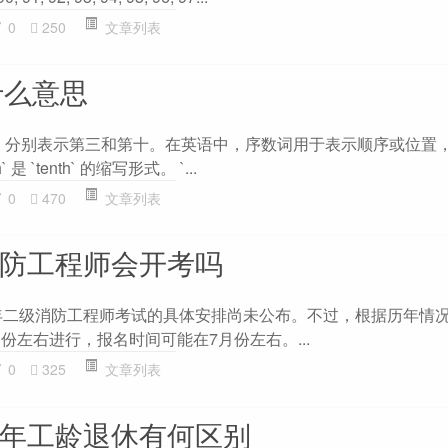
0
250
文章列表
是什么意思
 是序数词，分别表示第三和第十。在英语中，序数词用于表示顺序或位置，`3rd
 是 `tenth` 的缩写形式。 `...
0
470
文章列表
消防工程师会开考吗
4年二级消防工程师考试的具体安排尚未公布。不过，根据历年情
份左右进行，报名时间可能在7月份左右。...
0
325
文章列表
0年工龄退休有何区别