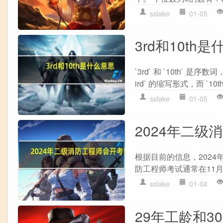
sslake
01-05
3rd和10th
`3rd` 和 `10th`
ird` 的缩写形式，而 `10th`
sslake
01-05
2024年二级
根据目前的信息，202
防工程师考试通常在11月
sslake
01-04
29年工龄和3