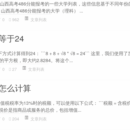
山西高考486分能报考的一些大学列表，这些信息基于不同年份
山西高考486分能报考的大学（理科） ...
0
962
文章列表
等于24
算得到24： ```8 + 8 + √8 * √8 = 24``` 这里，我们使
平方根，即大约2.8284。将这个...
0
27
文章列表
额怎么计算
税税率为13%时的税额，可以使用以下公式： ```税额 = 含税价 ×
中，含税价是指商品或服务的总价，包括增值...
0
204
文章列表