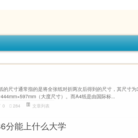
K纸的尺寸通常指的是将全张纸对折两次后得到的尺寸，其尺寸为38
44mm×597mm（大度尺寸）。而A4纸是由国际标...
0
284
文章列表
486分能上什么大学