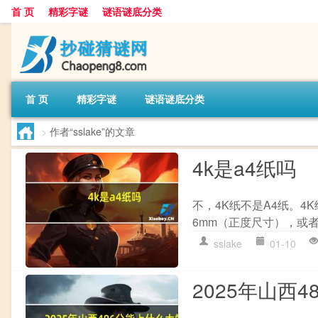
首 页
精彩字谜
谜语谜底分类
首 页
精彩字谜
谜语谜底分类
>
作者“sslake”的文章
4k是a4纸吗
不，4K纸不是A4纸。4
6mm（正度尺寸），或者4
sslake
01-10
2025年山西