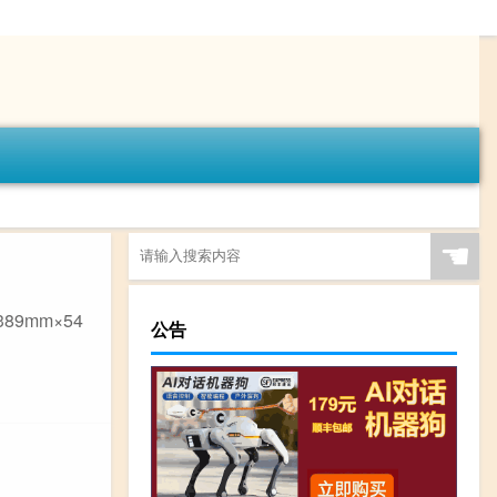
☚
9mm×54
公告