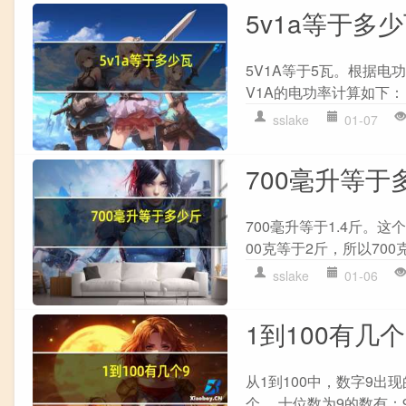
5v1a等于多
5V1A等于5瓦。根据电
V1A的电功率计算如下： ```P =
sslake
01-07
700毫升等于
700毫升等于1.4斤。
00克等于2斤，所以700克
sslake
01-06
1到100有几个
从1到100中，数字9出现的次数如
个。 十位数为9的数有：90, 91, 