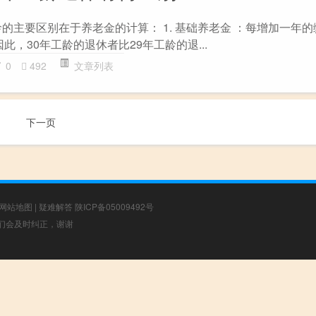
龄的主要区别在于养老金的计算： 1. 基础养老金 ：每增加一年
此，30年工龄的退休者比29年工龄的退...
0
492
文章列表
下一页
网站地图
|
疑难解答
陕ICP备05009492号
，我们会及时纠正，谢谢