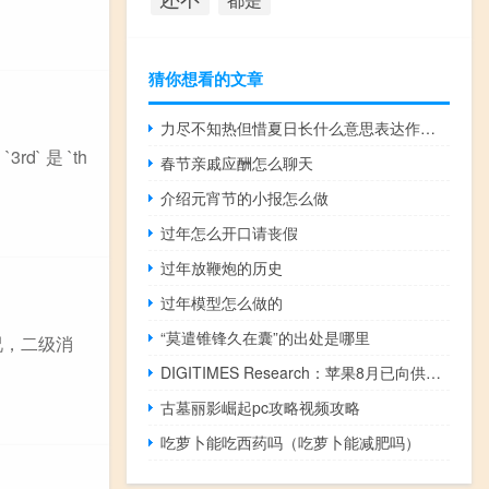
猜你想看的文章
力尽不知热但惜夏日长什么意思表达作者怎样的感情
` 是 `th
春节亲戚应酬怎么聊天
介绍元宵节的小报怎么做
过年怎么开口请丧假
过年放鞭炮的历史
过年模型怎么做的
“莫遣锥锋久在囊”的出处是哪里
况，二级消
DIGITIMES Research：苹果8月已向供应链下达iPhone 15系列下半年订单 总数8000-9000万部
古墓丽影崛起pc攻略视频攻略
吃萝卜能吃西药吗（吃萝卜能减肥吗）