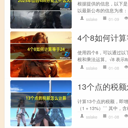
根据提供的信息，以下是
以最新公布的信息为准： 
sslake
01-09
4个8如何计算
使用四个8，可以通过以下方式计
根和乘法运算。√8 表示8的
sslake
01-08
13个点的税
计算13个点的税额，即增值
（1 + 13%）``` 其
sslake
01-08