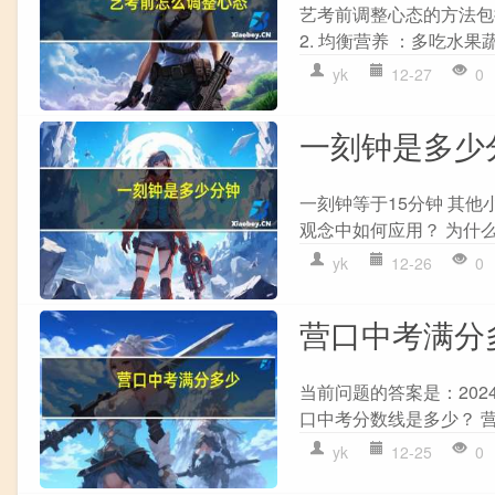
艺考前调整心态的方法包
2. 均衡营养 ：多吃水果
yk
12-27
0
一刻钟是多少
一刻钟等于15分钟 其
观念中如何应用？ 为什
yk
12-26
0
营口中考满分
当前问题的答案是：202
口中考分数线是多少？ 营口
yk
12-25
0