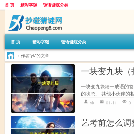
首 页
精彩字谜
谜语谜底分类
首 页
精彩字谜
谜语谜底分类
>
作者“yk”的文章
一块变九块（
一块变九块猜一成语的答
的状态。 其他小伙伴的相
yk
01-11
0
艺考前怎么调