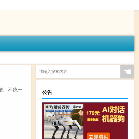
☚
结、不统一
公告