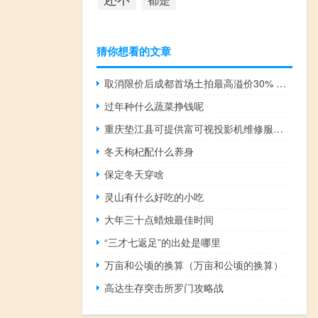
猜你想看的文章
取消限价后成都首场土拍最高溢价30% 热点城市难回“地王频现”时代 到底什么情况嘞
过年种什么蔬菜挣钱呢
重庆垫江县可提供富可视投影机维修服务地址在哪
冬天枸杞配什么养身
保定冬天穿啥
灵山有什么好吃的小吃
大年三十点蜡烛最佳时间
“三才七返足”的出处是哪里
万亩和公顷的换算（万亩和公顷的换算）
高达生存突击所罗门攻略战