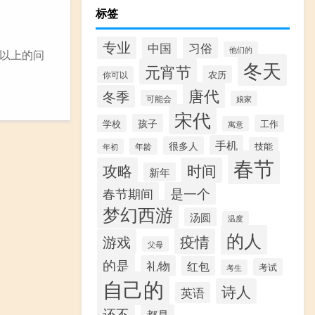
标签
专业
中国
习俗
他们的
以上的问
冬天
元宵节
农历
你可以
唐代
冬季
可能会
娘家
宋代
孩子
学校
工作
寓意
手机
很多人
技能
年龄
年初
春节
攻略
时间
新年
春节期间
是一个
梦幻西游
汤圆
温度
的人
疫情
游戏
父母
的是
礼物
红包
考试
考生
自己的
诗人
英语
还不
都是