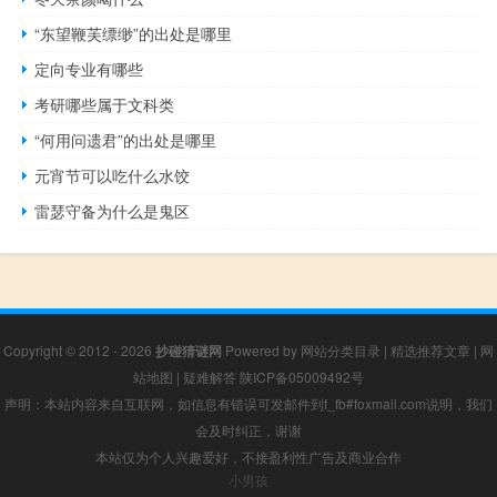
“东望鞭芙缥缈”的出处是哪里
定向专业有哪些
考研哪些属于文科类
“何用问遗君”的出处是哪里
元宵节可以吃什么水饺
雷瑟守备为什么是鬼区
Copyright © 2012 - 2026
抄碰猜谜网
Powered by
网站分类目录
|
精选推荐文章
|
网
站地图
|
疑难解答
陕ICP备05009492号
声明：本站内容来自互联网，如信息有错误可发邮件到f_fb#foxmail.com说明，我们
会及时纠正，谢谢
本站仅为个人兴趣爱好，不接盈利性广告及商业合作
小男孩