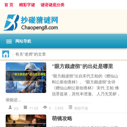
首 页
精彩字谜
谜语谜底分类
网站导航
>
有关“老师”的文章
“眼方颇虚彻”的出处是哪里
“眼方颇虚彻”出自宋代王柏的《赠仙山
刚公新创香林》。 “眼方颇虚彻”全诗
《赠仙山刚公新创香林》 宋代 王柏 佛
说菩提泉，其性本澄澈。 人乃无芜秽，
谁能还...
jzy
11-22
0
555
精彩字谜
萌镜攻略