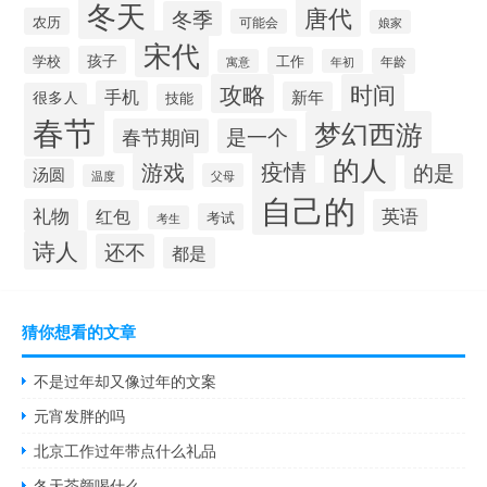
冬天
唐代
冬季
农历
可能会
娘家
宋代
孩子
学校
工作
年龄
寓意
年初
攻略
时间
手机
新年
很多人
技能
春节
梦幻西游
春节期间
是一个
的人
疫情
游戏
的是
汤圆
父母
温度
自己的
礼物
英语
红包
考试
考生
诗人
还不
都是
猜你想看的文章
不是过年却又像过年的文案
元宵发胖的吗
北京工作过年带点什么礼品
冬天茶颜喝什么