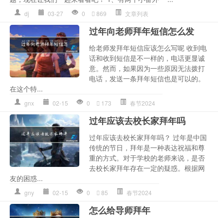
dj
03-27
0
869
文章列表
过年向老师拜年短信怎么发
给老师发拜年短信应该怎么写呢 收到电
话和收到短信是不一样的，电话更显诚
意。然而，如果因为一些原因无法拨打
电话，发送一条拜年短信也是可以的。
在这个特...
gnx
02-15
0
173
春节2024
过年应该去校长家拜年吗
过年应该去校长家拜年吗？ 过年是中国
传统的节日，拜年是一种表达祝福和尊
重的方式。对于学校的老师来说，是否
去校长家拜年存在一定的疑惑。根据网
友的困惑...
gny
02-15
0
85
春节2024
怎么给导师拜年