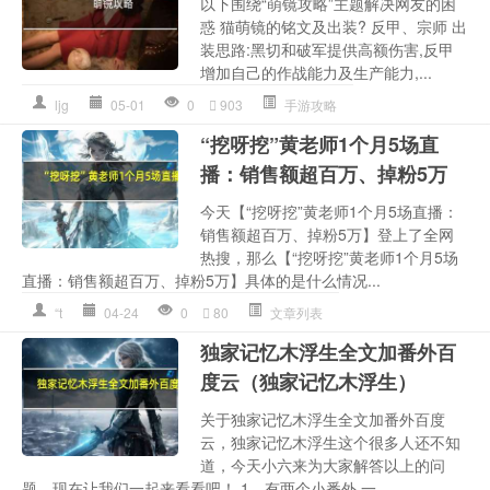
以下围绕“萌镜攻略”主题解决网友的困
惑 猫萌镜的铭文及出装? 反甲、宗师 出
装思路:黑切和破军提供高额伤害,反甲
增加自己的作战能力及生产能力,...
ljg
05-01
0
903
手游攻略
“挖呀挖”黄老师1个月5场直
播：销售额超百万、掉粉5万
今天【“挖呀挖”黄老师1个月5场直播：
销售额超百万、掉粉5万】登上了全网
热搜，那么【“挖呀挖”黄老师1个月5场
直播：销售额超百万、掉粉5万】具体的是什么情况...
“t
04-24
0
80
文章列表
独家记忆木浮生全文加番外百
度云（独家记忆木浮生）
关于独家记忆木浮生全文加番外百度
云，独家记忆木浮生这个很多人还不知
道，今天小六来为大家解答以上的问
题，现在让我们一起来看看吧！ 1、有两个小番外 一...