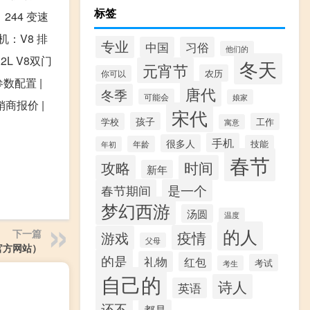
标签
：244 变速
动机：V8 排
专业
中国
习俗
他们的
2L V8双门
冬天
元宵节
农历
你可以
参数配置 |
唐代
冬季
可能会
娘家
销商报价 |
宋代
孩子
学校
工作
寓意
手机
很多人
技能
年龄
年初
春节
攻略
时间
新年
春节期间
是一个
梦幻西游
汤圆
温度
的人
下一篇
疫情
游戏
父母
官方网站）
的是
礼物
红包
考试
考生
自己的
诗人
英语
还不
都是