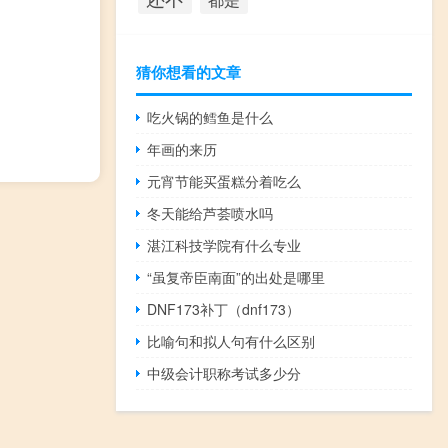
猜你想看的文章
吃火锅的鳕鱼是什么
年画的来历
元宵节能买蛋糕分着吃么
冬天能给芦荟喷水吗
湛江科技学院有什么专业
“虽复帝臣南面”的出处是哪里
DNF173补丁（dnf173）
比喻句和拟人句有什么区别
中级会计职称考试多少分