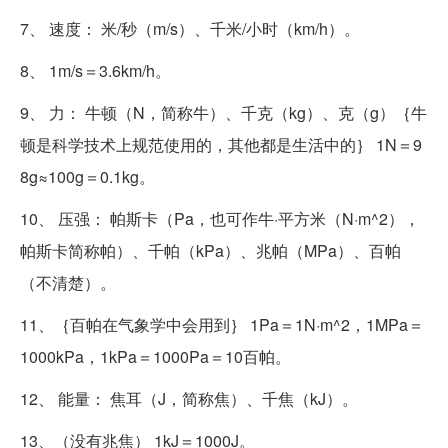
7、 速度： 米/秒（m/s）、千米/小时（km/h）。
8、 1m/s＝3.6km/h。
9、 力： 牛顿（N，简称牛）、千克（kg）、克（g）｛牛
顿是科学技术上规范使用的，其他都是生活中的｝ 1N＝9
8g≈100g＝0.1kg。
10、 压强： 帕斯卡（Pa，也可作牛·平方米（N·m^2），
帕斯卡简称帕）、千帕（kPa）、兆帕（MPa）、百帕
（不清楚）。
11、｛百帕在气象学中会用到｝ 1Pa＝1N·m^2，1MPa＝
1000kPa，1kPa＝1000Pa＝10百帕。
12、 能量： 焦耳（J，简称焦）、千焦（kJ）。
13、（没有兆焦） 1kJ＝1000J。