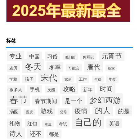
标签
元宵节
专业
中国
习俗
你可以
他们的
冬天
唐代
冬季
农历
可能会
娘家
宋代
孩子
学校
工作
年龄
寓意
年初
攻略
时间
手机
新年
很多人
技能
春节
梦幻西游
春节期间
是一个
的人
疫情
游戏
的是
汤圆
父母
温度
自己的
礼物
英语
红包
考试
考生
诗人
还不
都是