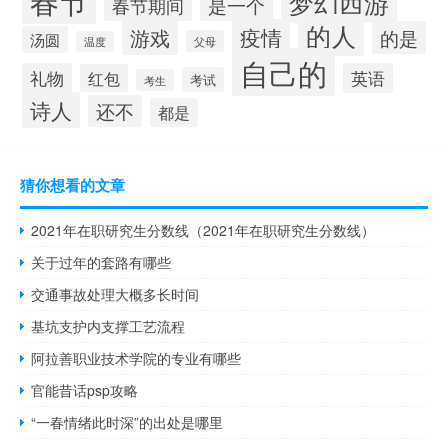
春节
梦幻西游
春节期间
是一个
的人
疫情
游戏
的是
汤圆
父母
温度
自己的
礼物
英语
红包
考试
考生
诗人
还不
都是
猜你想看的文章
2021年在职研究生分数线（2021年在职研究生分数线）
关于过年的套路有哪些
交通事故处理大概多长时间
基坑支护内支撑工艺流程
阿拉善职业技术学院的专业有哪些
官能昔话psp攻略
“一春情绪此时深”的出处是哪里