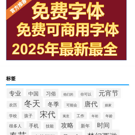
标签
元宵节
专业
中国
习俗
你可以
他们的
冬天
唐代
冬季
农历
可能会
娘家
宋代
孩子
学校
工作
年龄
寓意
年初
攻略
时间
手机
新年
很多人
技能