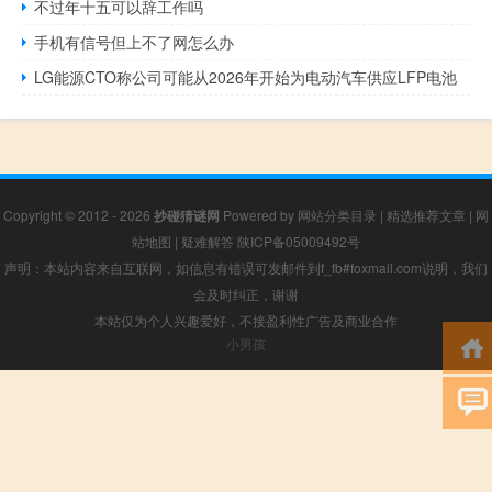
不过年十五可以辞工作吗
手机有信号但上不了网怎么办
LG能源CTO称公司可能从2026年开始为电动汽车供应LFP电池
Copyright © 2012 - 2026
抄碰猜谜网
Powered by
网站分类目录
|
精选推荐文章
|
网
站地图
|
疑难解答
陕ICP备05009492号
声明：本站内容来自互联网，如信息有错误可发邮件到f_fb#foxmail.com说明，我们
会及时纠正，谢谢
本站仅为个人兴趣爱好，不接盈利性广告及商业合作
小男孩