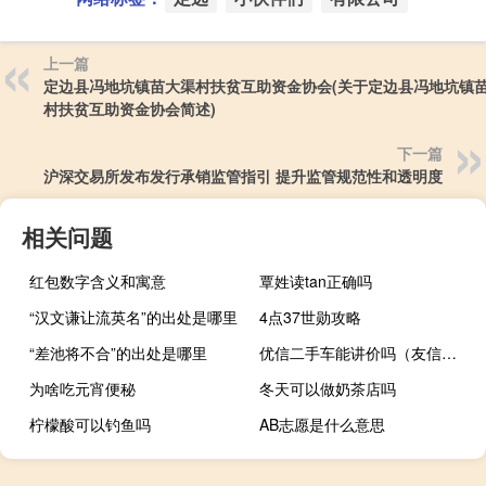
上一篇
定边县冯地坑镇苗大渠村扶贫互助资金协会(关于定边县冯地坑镇
村扶贫互助资金协会简述)
下一篇
沪深交易所发布发行承销监管指引 提升监管规范性和透明度
相关问题
红包数字含义和寓意
覃姓读tan正确吗
“汉文谦让流英名”的出处是哪里
4点37世勋攻略
“差池将不合”的出处是哪里
优信二手车能讲价吗（友信二手车）
为啥吃元宵便秘
冬天可以做奶茶店吗
柠檬酸可以钓鱼吗
AB志愿是什么意思