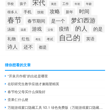
宋代
孩子
学校
工作
年龄
寓意
年初
攻略
时间
手机
新年
很多人
技能
春节
梦幻西游
春节期间
是一个
的人
疫情
游戏
的是
汤圆
父母
温度
自己的
礼物
英语
红包
考试
考生
诗人
还不
都是
猜你想看的文章
“开泉月作模”的出处是哪里
在职研究生教学应德才兼顾塑精英
春节给父母买什么保险好
歪果仁什么梗
万能游戏窗口隐藏工具 V2.1 绿色免费版（万能游戏窗口隐藏工具 V2.1 绿色免费版功能简介）