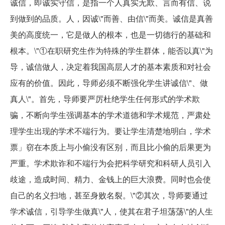
诚信，即诚实守信，是指一个人真实无欺、言而有信、说
到做到的品质。人，因诚\"而善、由信\"而美。诚信是真善
美的高度统一，它是做人的根本，也是一切德行的基础和
根本。\"①在职研究生作为特殊的学生群体，能否以真\"为
导，诚信做人，决定着我国高层人才的基本素质和对社会
应有的价值。因此，导师必须不断强化学生讲诚信\"、做
真人\"。首先，导师要严厉杜绝学生任何形式的学术欺
骗，不断向学生强调基本的学术道德和学术规范，严肃处
理学生出现的学术不端行为。要让学生清楚地明白，学术
票」窃在本质上与小偷没有区别，而且比小偷的后果更为
严重。学术欺诈和不端行为会把科学研究和科研人员引入
歧途，造成时间、精力、金钱上的巨大浪费。同时也会使
自己的名义扫地，甚至身败名裂。\"②其次，导师要通过
学术诚信，引导学生做真\"人，使其在君子坦荡荡\"的人生