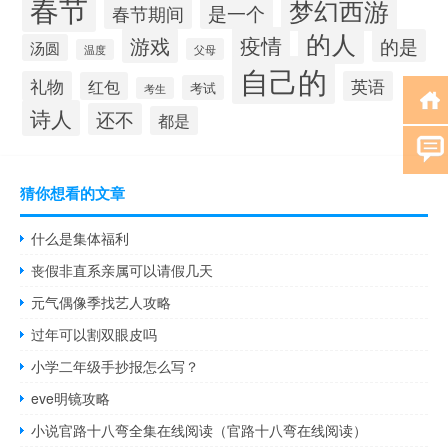
春节
梦幻西游
春节期间
是一个
的人
疫情
游戏
的是
汤圆
父母
温度
自己的
礼物
英语
红包
考试
考生
诗人
还不
都是
猜你想看的文章
什么是集体福利
丧假非直系亲属可以请假几天
元气偶像季找艺人攻略
过年可以割双眼皮吗
小学二年级手抄报怎么写？
eve明镜攻略
小说官路十八弯全集在线阅读（官路十八弯在线阅读）