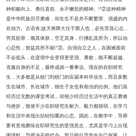
种积极向上、勇往直前、永不懈怠的精神。\"②这种精神
是中华民族历尽磨难，却生生不息并不断繁荣、强盛的内
在动力。古语有:故天将降大任于斯人也，必先苦其心志，
劳其筋骨，饿其体肤，空乏其身，行拂乱其所为，所以动
心忍性，曾益其所不能\"③。自强自立之人，在困难面前
不会低头，在逆境中会变得更坚强、勇敢，能不断超越、
克服自身的不足，最终成就一番事业。现在的在职研究
生，大多都是从校门到校门的应届本科毕业生，而且多数
生在城市、长在城市，独生子女也有相当的比例。他们虽
经历过无数的课堂考试，却很少经历过生活中的真正磨难
与挫折，致使不少在职研究生耐力、毅力都很弱，在学习
和生活中表现出拈轻怕重的心态。因此，在教学中，导师
要有意地磨练在职研究生的坚强意志，尤其是学习上出现
困境时，导师决不能代办，而只能引导学生自己探索，让