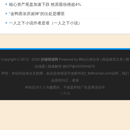
核心资产尾盘加速下跌 牧原股份挫超4%
“金鸭香浓庆诞神”的出处是哪里
一人之下小说作者是谁（一人之下小说）
Copyright © 2012 - 2026
抄碰猜谜网
Powered by
网站分类目录
|
精选推荐文章
|
网
站地图
|
疑难解答
陕ICP备05009492号
声明：本站内容来自互联网，如信息有错误可发邮件到f_fb#foxmail.com说明，我们
会及时纠正，谢谢
本站仅为个人兴趣爱好，不接盈利性广告及商业合作
小男孩