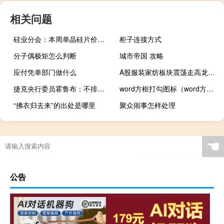
相关问题
硅业分会：本周单晶硅片价格小幅下滑
柜子连接方式
分子偶极矩怎么判断
城市帝国 攻略
应付凭单部门做什么
A股服装家纺板块震荡走高龙头股份涨超9%哈森股份涨近5%朗姿股份涨近4%爱慕股份、探路者、浪莎股份、安正时尚等跟涨
捷克央行委员霍鲁布：不排除在11月和12月会议上进行小幅降息；在2024年降息的速度将取决于数据和核心通胀某些会议可能会讨论超过25个基点的降息
word方框打勾图标（word方框打勾）
“拂衣归去来”的出处是哪里
聚众闹事怎样处理
☚
公告