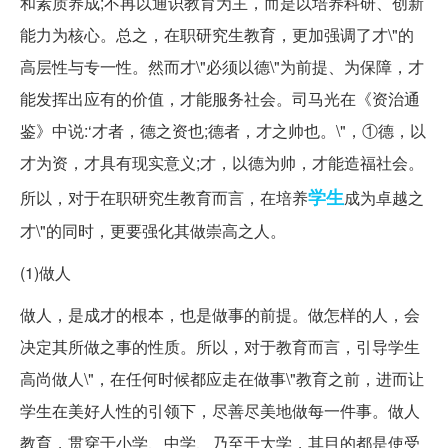
和素质养成;不再以通识教育为主，而是以培养科研、创新
能力为核心。总之，在职研究生教育，更加强调了才\"的
高层性与专一性。然而才\"必须以德\"为前提、为保障，才
能发挥出应有的价值，才能服务社会。司马光在《资治通
鉴》中说:‘才者，德之资也;德者，才之帅也。\"，①德，以
才为资，才具有现实意义;才，以德为帅，才能造福社会。
学生
所以，对于在职研究生教育而言，在培养
成为卓越之
才\"的同时，更要强化其做崇高之人。
(1)做人
做人，是成才的根本，也是做事的前提。做怎样的人，会
决定其所做之事的性质。所以，对于教育而言，引导学生
高尚做人\"，在任何时候都应走在做事\"教育之前，进而让
学生在美好人性的引领下，尽善尽美地做每一件事。做人
教育，贯穿于小学、中学、乃至于大学，其目的都是使受