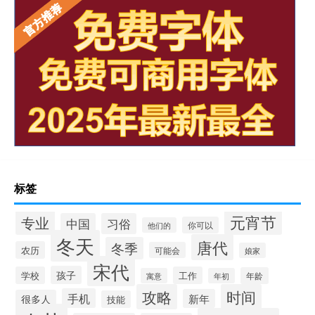
标签
元宵节
专业
中国
习俗
你可以
他们的
冬天
唐代
冬季
农历
可能会
娘家
宋代
孩子
学校
工作
年龄
寓意
年初
攻略
时间
手机
新年
很多人
技能