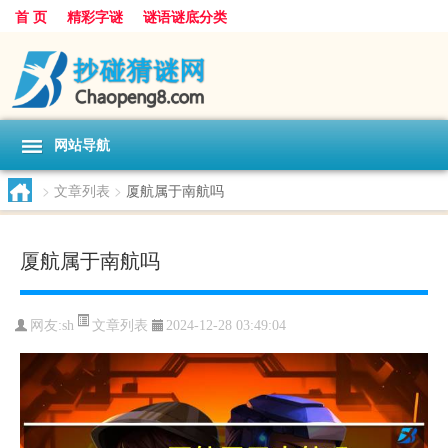
首 页
精彩字谜
谜语谜底分类
网站导航
>
文章列表
>
厦航属于南航吗
厦航属于南航吗
文章列表
网友:
sh
2024-12-28 03:49:04