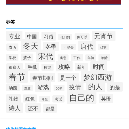
标签
元宵节
专业
中国
习俗
你可以
他们的
冬天
唐代
冬季
农历
可能会
娘家
宋代
孩子
学校
工作
年龄
寓意
年初
攻略
时间
手机
新年
很多人
技能
春节
梦幻西游
春节期间
是一个
的人
疫情
游戏
的是
汤圆
父母
温度
自己的
礼物
英语
红包
考试
考生
诗人
还不
都是