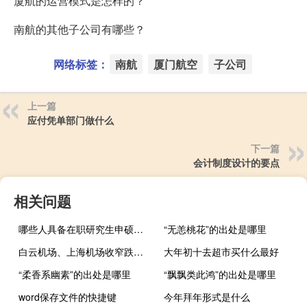
厦航的运营模式是怎样的？
南航的其他子公司有哪些？
网络标签：
南航
厦门航空
子公司
上一篇
应付凭单部门做什么
下一篇
会计制度设计的要点
相关问题
哪些人具备在职研究生申硕资格
“无恙桃花”的出处是哪里
白云机场、上海机场收窄跌幅至5此前公司公告称将与中免重签免税协议内容不属实
大年初十去超市买什么最好
“柔香系幽素”的出处是哪里
“飘飘类此鸿”的出处是哪里
word保存文件的快捷键
今年拜年形式是什么