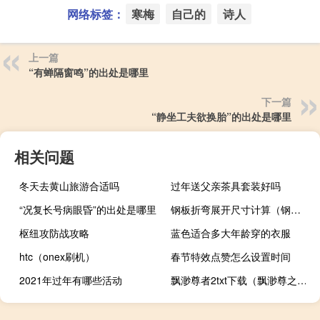
网络标签：
寒梅
自己的
诗人
上一篇
“有蝉隔窗鸣”的出处是哪里
下一篇
“静坐工夫欲换胎”的出处是哪里
相关问题
冬天去黄山旅游合适吗
过年送父亲茶具套装好吗
“况复长号病眼昏”的出处是哪里
钢板折弯展开尺寸计算（钢板折弯展开料计算）
枢纽攻防战攻略
蓝色适合多大年龄穿的衣服
htc（onex刷机）
春节特效点赞怎么设置时间
2021年过年有哪些活动
飘渺尊者2txt下载（飘渺尊之旅）