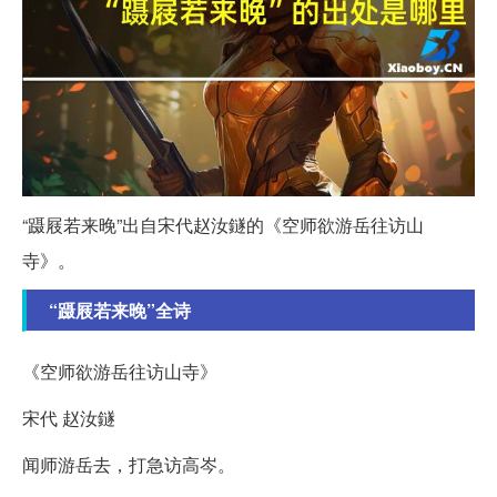
“蹑屐若来晚”出自宋代赵汝鐩的《空师欲游岳往访山
寺》。
“蹑屐若来晚”全诗
《空师欲游岳往访山寺》
宋代 赵汝鐩
闻师游岳去，打急访高岑。