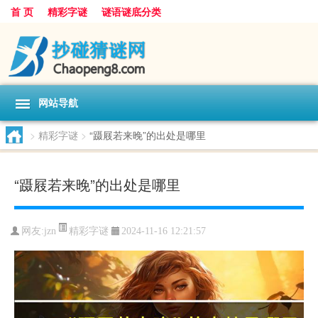
首 页
精彩字谜
谜语谜底分类
网站导航
>
精彩字谜
>
“蹑屐若来晚”的出处是哪里
“蹑屐若来晚”的出处是哪里
精彩字谜
网友:
jzn
2024-11-16 12:21:57