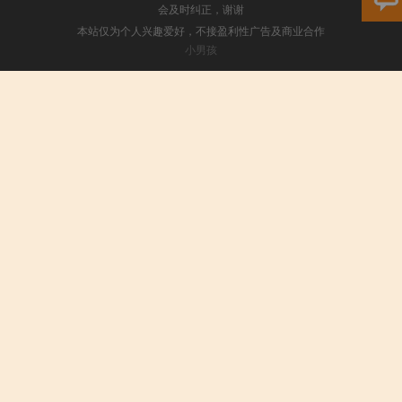
会及时纠正，谢谢
本站仅为个人兴趣爱好，不接盈利性广告及商业合作
小男孩