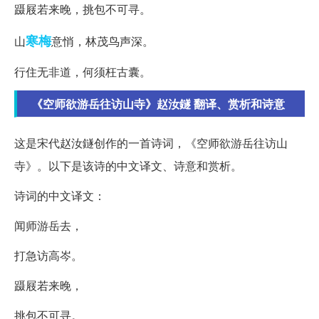
蹑屐若来晚，挑包不可寻。
寒梅
山
意悄，林茂鸟声深。
行住无非道，何须枉古囊。
《空师欲游岳往访山寺》赵汝鐩 翻译、赏析和诗意
这是宋代赵汝鐩创作的一首诗词，《空师欲游岳往访山
寺》。以下是该诗的中文译文、诗意和赏析。
诗词的中文译文：
闻师游岳去，
打急访高岑。
蹑屐若来晚，
挑包不可寻。