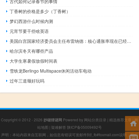
古代如何记录春节的事情
丁香树的价格是多少（丁香树）
梦幻西游什么时候内测
元宵节要干些啥英语
美国白宫国家经济委员会主任布雷纳德：核心通胀率现在已经回到疫情前的区间
哈尔滨冬天有哪些产品
大学生寒暑假放假时间表
雪铁龙Berlingo Multispace休闲活动车电动
过年三道堰好玩吗
Copyright © 2012 - 2026
抄碰猜谜网
Powered by
网站分类目录
|
精选推荐文章
|
网
站地图
|
疑难解答
陕ICP备05009492号
声明：本站内容来自互联网，如信息有错误可发邮件到f_fb#foxmail.com说明，我们