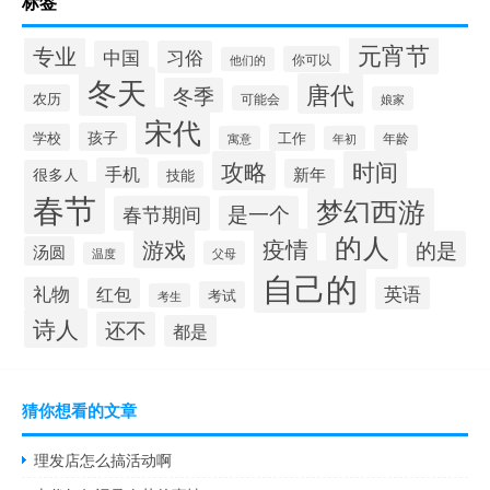
标签
元宵节
专业
中国
习俗
你可以
他们的
冬天
唐代
冬季
农历
可能会
娘家
宋代
孩子
学校
工作
年龄
寓意
年初
攻略
时间
手机
新年
很多人
技能
春节
梦幻西游
春节期间
是一个
的人
疫情
游戏
的是
汤圆
父母
温度
自己的
礼物
英语
红包
考试
考生
诗人
还不
都是
猜你想看的文章
理发店怎么搞活动啊