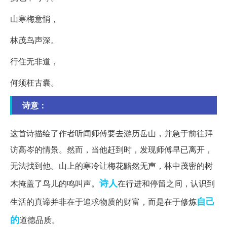
山寒梅意悄，
林茂鸟声深。
行住无非道，
何须枉古囊。
诗意：
这首诗描绘了作者听闻师傅要去游历岳山，并急于前往拜
访高岑的情景。然而，当他赶到时，发现师傅早已离开，
无法找到他。山上的寒冷让梅花黯然无声，林中茂密的树
诗人
木掩盖了鸟儿的鸣叫声。
在行进和停留之间，认识到
自己
生活的真谛并非在于追求物质的财富，而是在于修炼
的
道德品质。