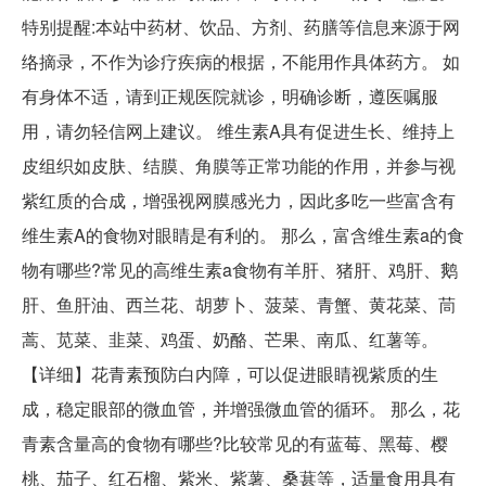
特别提醒:本站中药材、饮品、方剂、药膳等信息来源于网
络摘录，不作为诊疗疾病的根据，不能用作具体药方。 如
有身体不适，请到正规医院就诊，明确诊断，遵医嘱服
用，请勿轻信网上建议。 维生素A具有促进生长、维持上
皮组织如皮肤、结膜、角膜等正常功能的作用，并参与视
紫红质的合成，增强视网膜感光力，因此多吃一些富含有
维生素A的食物对眼睛是有利的。 那么，富含维生素a的食
物有哪些?常见的高维生素a食物有羊肝、猪肝、鸡肝、鹅
肝、鱼肝油、西兰花、胡萝卜、菠菜、青蟹、黄花菜、茼
蒿、苋菜、韭菜、鸡蛋、奶酪、芒果、南瓜、红薯等。
【详细】花青素预防白内障，可以促进眼睛视紫质的生
成，稳定眼部的微血管，并增强微血管的循环。 那么，花
青素含量高的食物有哪些?比较常见的有蓝莓、黑莓、樱
桃、茄子、红石榴、紫米、紫薯、桑葚等，适量食用具有