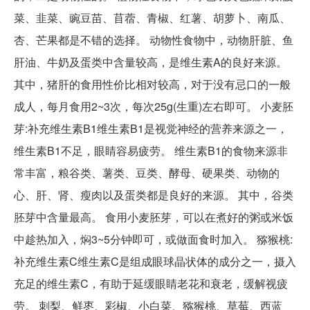
菜、韭菜、豌豆苗、苜蓿、青椒、红薯、胡萝卜、南瓜、
杏、芒果都是不错的选择。 动物性食物中，动物肝脏、鱼
肝油、牛奶及蛋类中含量较高，是维生素A的良好来源。
其中，猪肝的食用性价比相对较高，对于没有忌口的一般
成人，每月食用2~3次，每次25g(生重)左右即可。 小麦胚
芽:补充维生素B1维生素B1是视觉神经的营养来源之一，
维生素B1不足，眼睛容易疲劳。 维生素B1的食物来源非
常丰富，粮谷类、薯类、豆类、酵母、硬果类、动物的
心、肝、肾、瘦肉以及蛋类都是良好的来源。 其中，谷类
胚芽中含量最高。 食用小麦胚芽，可以在煮好的粥或米饭
中趁热加入，焖3~5分钟即可，或做面食时加入。 猕猴桃:
补充维生素C维生素C是组成眼球晶状体的成分之一，摄入
充足的维生素C，有助于延缓眼睛老花和衰老，缓解视疲
劳。 刺梨、鲜枣、彩椒、小白菜、猕猴桃、草莓、西蓝