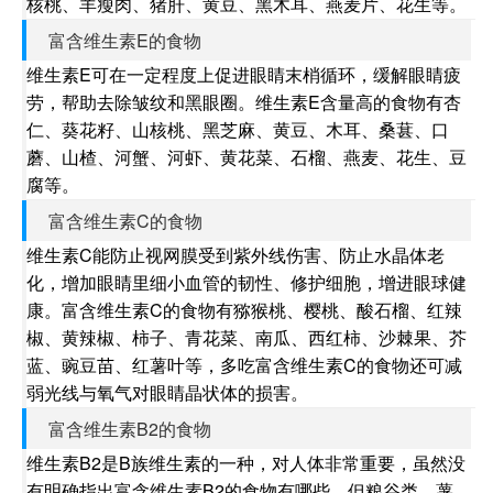
核桃、羊瘦肉、猪肝、黄豆、黑木耳、燕麦片、花生等。
富含维生素E的食物
维生素E可在一定程度上促进眼睛末梢循环，缓解眼睛疲
劳，帮助去除皱纹和黑眼圈。维生素E含量高的食物有杏
仁、葵花籽、山核桃、黑芝麻、黄豆、木耳、桑葚、口
蘑、山楂、河蟹、河虾、黄花菜、石榴、燕麦、花生、豆
腐等。
富含维生素C的食物
维生素C能防止视网膜受到紫外线伤害、防止水晶体老
化，增加眼睛里细小血管的韧性、修护细胞，增进眼球健
康。富含维生素C的食物有猕猴桃、樱桃、酸石榴、红辣
椒、黄辣椒、柿子、青花菜、南瓜、西红柿、沙棘果、芥
蓝、豌豆苗、红薯叶等，多吃富含维生素C的食物还可减
弱光线与氧气对眼睛晶状体的损害。
富含维生素B2的食物
维生素B2是B族维生素的一种，对人体非常重要，虽然没
有明确指出富含维生素B2的食物有哪些，但粮谷类、薯