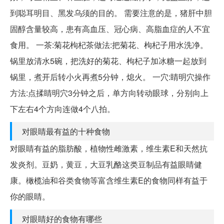
到聪耳明目、黑发乌须的目的。 需要注意的是，猪肝中胆
固醇含量较高，患有高血压、冠心病、高脂血症的人不宜
食用。 一茶:菊花枸杞茶做法:把菊花、枸杞子用水洗净。
锅里放清水5碗，把洗好的菊花、枸杞子加冰糖一起放到
锅里，煮开后转小火再煮5分钟，熄火。 一穴:睛明穴操作
方法:点揉睛明穴3分钟之后，单方向转动眼球，分别向上
下左右4个方向连做4个八拍。
对眼睛最有益的十种食物
对眼睛有益的脂肪酸，植物性雌激素，维生素E和天然抗
发炎剂。豆奶，黄豆，大豆乳酪这类豆制品有益眼睛健
康。橄榄油和谷类食物等富含维生素E的食物同样有益于
你的眼睛。
对眼睛好的食物有哪些