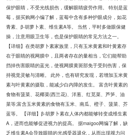
保护眼睛，不受光线损伤，缓解眼睛疲劳作用。 特别是蓝
莓，据买购网小编了解，蓝莓中含有多种护眼成分，如花
青素、β-胡萝卜素、维生素A等。 当然，平时多做眼保健
操，注意用眼卫生等，也是保护眼睛的常见方法之一。
【详细】在类胡萝卜素家族里，只有玉米黄素和叶黄素存
在于眼睛的视网膜中，且两者存在的量相当，它们能帮助
挡掉伤害眼睛的蓝光，使视网膜黄斑部免于受到伤害，保
持视觉灵敏与清晰。 此外，也有研究发现，若增加玉米黄
素与叶黄素的摄取，能减少白内障的发生。 富含叶黄素的
食物有菠菜、花椰菜(西兰花)、洋葱、红苋菜、芦笋、油
菜等;富含玉米黄素的食物有玉米、南瓜、橙子、菠菜、芥
蓝等。 【详细】β-胡萝卜素在人体内都能够转变成维生素
A，进而也能够促进视力的提高。 据maigoo网编了解，缺
乏维生素A会导致眼睛的光感受器退化，从而出现视力问