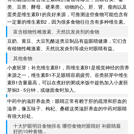
类、豆类、酵母、硬果类、动物的心、肝、肾、瘦肉以及
蛋类是维生素B1的良好来源，可推测这些食物可能也含有
一定量的维生素B2，因为很多食物往往含有多种维生素。
富含植物性雌激素、天然抗发炎剂的食物
豆奶、黄豆、大豆乳酪这类豆制品有益眼睛健康，它们含
有植物性雌激素、天然抗发炎剂等成分对眼睛有益。
其他食物
小麦胚芽：补充维生素B1，而维生素B1是视觉神经的营养
来源之一，维生素B1不足眼睛容易疲劳。谷类胚芽中维生
素B1含量最高，可以在煮好的粥或米饭中趁热加入小麦胚
芽焖3 - 5分钟，或做面食时加入。
中药中的滋肝养血类：眼睛正常有赖于肝的疏泄和肝血的
滋养，像五味子、枸杞、桑椹这类滋肝养血的中药对眼睛
有很大好处。
十大护眼明目食物排名 哪些食物对眼睛好 补眼睛最
好的10种食物...