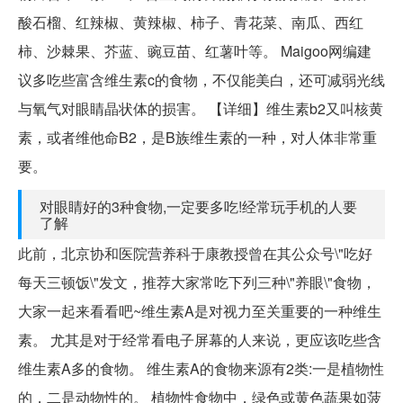
酸石榴、红辣椒、黄辣椒、柿子、青花菜、南瓜、西红
柿、沙棘果、芥蓝、豌豆苗、红薯叶等。 Maigoo网编建
议多吃些富含维生素c的食物，不仅能美白，还可减弱光线
与氧气对眼睛晶状体的损害。 【详细】维生素b2又叫核黄
素，或者维他命B2，是B族维生素的一种，对人体非常重
要。
对眼睛好的3种食物,一定要多吃!经常玩手机的人要
了解
此前，北京协和医院营养科于康教授曾在其公众号\"吃好
每天三顿饭\"发文，推荐大家常吃下列三种\"养眼\"食物，
大家一起来看看吧~维生素A是对视力至关重要的一种维生
素。 尤其是对于经常看电子屏幕的人来说，更应该吃些含
维生素A多的食物。 维生素A的食物来源有2类:一是植物性
的，二是动物性的。 植物性食物中，绿色或黄色蔬果如菠