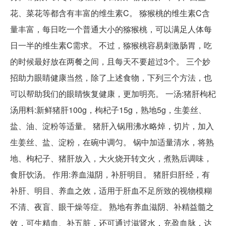
花、菜花等都含有丰富的维生素C。 猕猴桃的维生素C含
量丰富，每日吃一个普通大小的猕猴桃，可以满足人体每
日一半的维生素C需求。 不过，猕猴桃容易刺激肠胃，吃
的时候最好放在两餐之间，且每天不要超过3个。 三个妙
招助力眼睛健康当然，除了上述食物，下列三个方法，也
可以帮助我们的眼睛恢复健康，更加明亮。 一汤:猪肝枸杞
汤用料:新鲜猪肝100g，枸杞子15g，熟地5g，生姜丝、
盐、油、淀粉等适量。 猪肝入锅用沸水略焯，切片，加入
生姜丝、盐、淀粉，在碗中调匀。 锅中加适量清水，将熟
地、枸杞子、猪肝放入，大火烧开转文火，煮熟后调味，
食肝饮汤。 作用:养血滋阴，补肝明目。 猪肝归肝经，有
补肝、明目、养血之效，适用于肝血不足所致的视物模糊
不清、夜盲、眼干燥等症。 熟地有养血滋阴、补精益髓之
效，可生精血、补五脏，还可通过滋肾水，充盈血脉，达