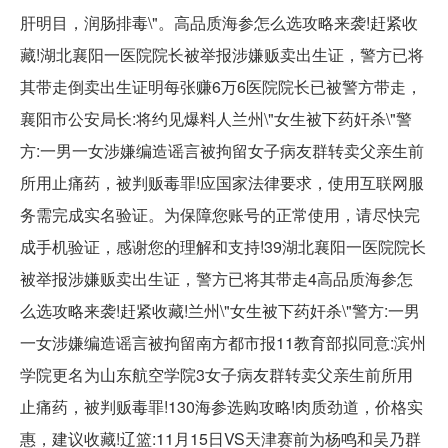
肝明目，润肠排毒\"。高品质海参怎么选攻略来袭!赶紧收
藏!湖北襄阳一医院院长被举报涉嫌贩卖出生证，警方已将
其带走倒卖出生证明每张赚6万6医院院长已被警方带走，
襄阳市公安局长:将约见爆料人兰州\"女生被下药奸杀\"警
方:一男一女涉嫌编造谣言被拘留女子病友群转卖父亲生前
所用止痛药，被判贩毒罪!应国家法律要求，使用互联网服
务需完成实名验证。为保障您账号的正常使用，请尽快完
成手机验证，感谢您的理解和支持!39湖北襄阳一医院院长
被举报涉嫌贩卖出生证，警方已将其带走4高品质海参怎
么选攻略来袭!赶紧收藏!兰州\"女生被下药奸杀\"警方:一男
一女涉嫌编造谣言被拘留南方都市报11教育部拟同意:滨州
学院更名为山东航空学院3女子病友群转卖父亲生前所用
止痛药，被判贩毒罪!130海参选购攻略!肉质劲道，价格实
惠，建议收藏!辽篮:11月15日VS天津赛前为杨鸣和吴乃群