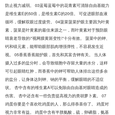
防止视力减弱。 03蓝莓蓝莓中的花青素可清除自由基能力
是维生素E的50倍，是维生素C的20倍。 可促进眼部血液
循环，缓解双眼过度疲劳。 04菠菜菠菜护眼主要因为叶黄
素，菠菜是叶黄素的最佳来源之一，而叶黄素对于预防眼
睛衰老导致的\"视网膜黄斑变性\"十分有效。 菠菜中的钾、
钙和镁元素，能帮助眼部肌肉增强弹性，不容易发生近
视。 05香蕉香蕉能护眼，首先和其富含钾有关。 当人体
摄入过多的盐分时，会导致细胞中存留大量的水分，这样
可引起眼睛红肿，而香蕉中的钾可帮助人体排出这些多余
的盐分，让身体达到钾、钠的平衡，缓解眼睛的不适症
状。 杏中含有的维生素A可以免除由自由基对眼睛造成的
伤害。 杏中还含有一些负责提高视力的类胡萝卜素。 07
鸡蛋你要是个喜欢吃鸡蛋的人，那么得恭喜你了。 鸡蛋对
视力非常有益。 鸡蛋中含有半胱氨酸，硫，卵磷脂，氨基