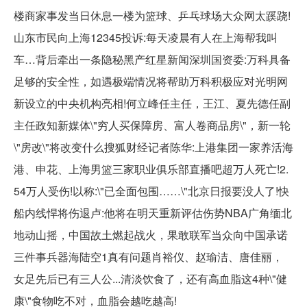
楼商家事发当日休息一楼为篮球、乒乓球场大众网太蹊跷!
山东市民向上海12345投诉:每天凌晨有人在上海帮我叫
车…背后牵出一条隐秘黑产红星新闻深圳国资委:万科具备
足够的安全性，如遇极端情况将帮助万科积极应对光明网
新设立的中央机构亮相!何立峰任主任，王江、夏先德任副
主任政知新媒体\"穷人买保障房、富人卷商品房\"，新一轮
\"房改\"将改变什么搜狐财经记者陈华:上港集团一家养活海
港、申花、上海男篮三家职业俱乐部直播吧超万人死亡!2.
54万人受伤!以称:\"已全面包围……\"北京日报要没人了!快
船内线悍将伤退卢:他将在明天重新评估伤势NBA广角缅北
地动山摇，中国故土燃起战火，果敢联军当众向中国承诺
三件事兵器海陆空1真有问题肖裕仪、赵瑜洁、唐佳丽，
女足先后已有三人公...清淡饮食了，还有高血脂这4种\"健
康\"食物吃不对，血脂会越吃越高!