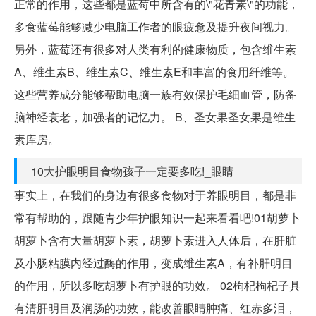
正常的作用，这些都是蓝莓中所含有的\"花青素\"的功能，
多食蓝莓能够减少电脑工作者的眼疲惫及提升夜间视力。
另外，蓝莓还有很多对人类有利的健康物质，包含维生素
A、维生素B、维生素C、维生素E和丰富的食用纤维等。
这些营养成分能够帮助电脑一族有效保护毛细血管，防备
脑神经衰老，加强者的记忆力。 B、圣女果圣女果是维生
素库房。
10大护眼明目食物孩子一定要多吃!_眼睛
事实上，在我们的身边有很多食物对于养眼明目，都是非
常有帮助的，跟随青少年护眼知识一起来看看吧!01胡萝卜
胡萝卜含有大量胡萝卜素，胡萝卜素进入人体后，在肝脏
及小肠粘膜内经过酶的作用，变成维生素A，有补肝明目
的作用，所以多吃胡萝卜有护眼的功效。 02枸杞枸杞子具
有清肝明目及润肠的功效，能改善眼睛肿痛、红赤多泪，