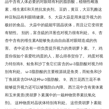
品中含有人体必要的对眼睛有利的脂肪酸，植物性雌激
素，维生素E和天然抗发炎剂。 豆奶，黄豆，大豆乳酪这
种豆制品有利眼睛健康。 5、大蒜大蒜是用来提升视力的
极好的食品。 大蒜中的硫能牢固晶状体，而且让它变得更
有韧性。 别的，富含硫的洋葱也对视力很有利处。 6、杏
杏中含有的维生素A能够免去由自由基对眼睛造成的伤
害。 杏中还含有一些负责提升视力的类胡萝卜素。 7、鸡
蛋你假如个喜爱吃鸡蛋的人，那么得恭贺你了。 鸡蛋对视
力特别有8、鲑鱼和沙丁鱼它们富含的ω-3脂肪酸对视力特
别有利处。 ω-3脂肪酸的主要根源就是鱼类，而鲑鱼和沙
丁鱼就富含DHA这种ω-3脂肪酸。 9、西兰花西兰花不单
能够提升视力还可以够预防白内障。 西兰花中含有黄体素
和玉米黄质(类胡萝卜素属中的一栽种物营养素抗氧化
剂)。 这种物质对晶状体特别有利处。 这些类胡萝卜素能