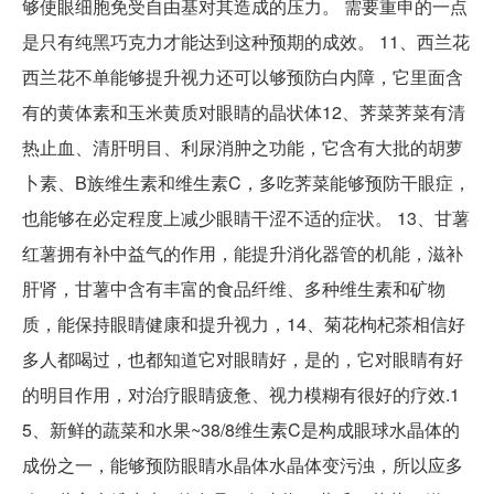
够使眼细胞免受自由基对其造成的压力。 需要重申的一点
是只有纯黑巧克力才能达到这种预期的成效。 11、西兰花
西兰花不单能够提升视力还可以够预防白内障，它里面含
有的黄体素和玉米黄质对眼睛的晶状体12、荠菜荠菜有清
热止血、清肝明目、利尿消肿之功能，它含有大批的胡萝
卜素、B族维生素和维生素C，多吃荠菜能够预防干眼症，
也能够在必定程度上减少眼睛干涩不适的症状。 13、甘薯
红薯拥有补中益气的作用，能提升消化器管的机能，滋补
肝肾，甘薯中含有丰富的食品纤维、多种维生素和矿物
质，能保持眼睛健康和提升视力，14、菊花枸杞茶相信好
多人都喝过，也都知道它对眼睛好，是的，它对眼睛有好
的明目作用，对治疗眼睛疲惫、视力模糊有很好的疗效.1
5、新鲜的蔬菜和水果~38/8维生素C是构成眼球水晶体的
成份之一，能够预防眼睛水晶体水晶体变污浊，所以应多