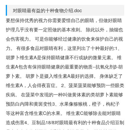
对眼睛最有益的十种食物介绍.doc
要想保持优秀的视力你需要爱惜自己的眼睛，但做好眼睛
护理几乎没有要一定照做的基本准则。 除此以外，抽烟也
会伤害视力。 可是你能够经过健康的饮食来保护自己的视
力。 有很多食品对眼睛有利，这里列出了十种最好的:1、
胡萝卜维生素A是保持眼睛健康不行或缺的微量元素。 维
生素A包含有保持眼睛健康的最重要的物质--抗氧化剂β-胡
萝卜素。 胡萝卜是摄入维生素A最好的选择。 身体缺乏了
维生素A，人会得夜盲症。 2、菠菜菠菜能够预防一些眼类
疾病。 在菠菜中发现的一种叫做黄体素的类胡萝卜素能够
预防白内障和黄斑变性3、水果像猕猴桃，橙子，枸杞子
等这种富含维生素C的水果。 维生素C能够除去能对眼睛
造成伤害4、豆制品18/8对眼睛最有利的十种食品介绍豆制