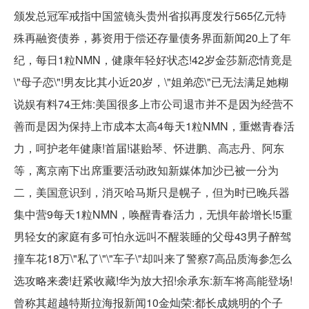
颁发总冠军戒指中国篮镜头贵州省拟再度发行565亿元特
殊再融资债券，募资用于偿还存量债务界面新闻20上了年
纪，每日1粒NMN，健康年轻好状态!42岁金莎新恋情竟是
\"母子恋\"!男友比其小近20岁，\"姐弟恋\"已无法满足她糊
说娱有料74王炜:美国很多上市公司退市并不是因为经营不
善而是因为保持上市成本太高4每天1粒NMN，重燃青春活
力，呵护老年健康!首届!谌贻琴、怀进鹏、高志丹、阿东
等，离京南下出席重要活动政知新媒体加沙已被一分为
二，美国意识到，消灭哈马斯只是幌子，但为时已晚兵器
集中营9每天1粒NMN，唤醒青春活力，无惧年龄增长!5重
男轻女的家庭有多可怕永远叫不醒装睡的父母43男子醉驾
撞车花18万\"私了\"\"车子\"却叫来了警察7高品质海参怎么
选攻略来袭!赶紧收藏!华为放大招!余承东:新车将高能登场!
曾称其超越特斯拉海报新闻10金灿荣:都长成姚明的个子