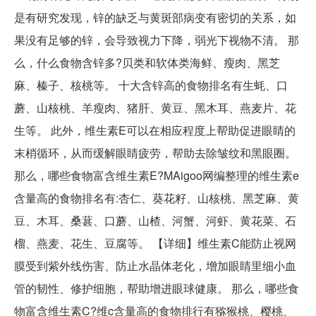
是有研究发现，锌的缺乏与黄斑部病变有密切的关系，如
果没有足够的锌，会导致视力下降，弱光下视物不清。 那
么，什么食物含锌多?贝类和软体类海鲜、瘦肉、黑芝
麻、榛子、核桃等。 十大含锌高的食物排名有生蚝、口
蘑、山核桃、羊瘦肉、猪肝、黄豆、黑木耳、燕麦片、花
生等。 此外，维生素E可以在相应程度上帮助促进眼睛的
末梢循环，从而缓解眼睛疲劳，帮助去除皱纹和黑眼圈。
那么，哪些食物富含维生素E?MAigoo网编整理的维生素e
含量高的食物排名有:杏仁、葵花籽、山核桃、黑芝麻、黄
豆、木耳、桑葚、口蘑、山楂、河蟹、河虾、黄花菜、石
榴、燕麦、花生、豆腐等。 【详细】维生素C能防止视网
膜受到紫外线伤害、防止水晶体老化，增加眼睛里细小血
管的韧性、修护细胞，帮助增进眼球健康。 那么，哪些食
物富含维生素C?维c含量高的食物排行有猕猴桃、樱桃、