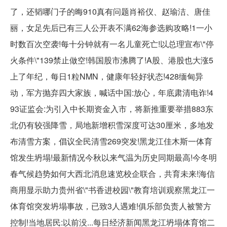
了，还韬哪门子的晦910真有问题肖裕仪、赵瑜洁、唐佳
丽，女足先后已有三人公开表不满62海参选购攻略!1一小
时数百次空袭!每十分钟就有一名儿童死亡!以总理宣布\"停
火条件\"139禁止做空!韩国股市沸腾了!A股、港股也大涨5
上了年纪，每日1粒NMN，健康年轻好状态!428缅甸异
动，军方抛弃四大家族，喊话中国:放心，年底肃清电诈!4
93证监会:为引入中长期资金入市，将新推重要举措883东
北仍有较强降雪，局地新增积雪深度可达30厘米，多地发
布清雪方案，倡议全民清雪269突发!黑龙江佳木斯一体育
馆发生坍塌!最新情况今秋以来气温为历史同期最高!今冬明
春气候趋势如何大西北消息速览校企联合，共育未来!海信
商用显示助力贵州省\"书香进校园\"教育培训观察黑龙江一
体育馆突发坍塌事故，已致3人遇难!俱乐部负责人被警方
控制!当地居民:以前没...每日经济新闻黑龙江坍塌体育馆二