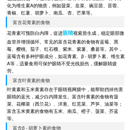
化为维生素A的物质，例如菠菜、韭菜、豌豆苗、苜蓿、
青椒、红薯、胡萝卜、南瓜、杏、芒果等。
富含花青素的食物
眼睛
花青素可预防白内障，促进
视紫质生成，稳定眼部微
血管并增强循环。常见的富含花青素的食物有蓝莓、黑
莓、樱桃、茄子、红石榴、紫米、紫薯、桑葚等。其中，
蓝莓含有多种护眼成分，如花青素、β - 胡萝卜素、维生素
A等，适量食用可保护眼睛不受光线损伤，缓解眼睛疲
劳。
富含叶黄素的食物
叶黄素和玉米黄素存在于眼睛视网膜中，能帮助挡掉伤害
眼睛的蓝光，减少白内障发生。富含叶黄素的食物有菠
菜、花椰菜（西兰花）、洋葱、红苋菜、芦笋、油菜等；
富含玉米黄素的食物有玉米、南瓜、橙子、菠菜、芥蓝
等。
富含β - 胡萝卜素的食物