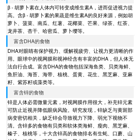
β - 胡萝卜素在人体内可转变成维生素A，进而促进视力提
高。含β - 胡萝卜素的果蔬是维生素A的良好来源，例如胡
萝卜、菠菜、南瓜、红薯、花椰菜、芒果、绿茶、红茶、
龙井茶、杏干、哈密瓜、萝卜缨等。
富含DHA的食物
DHA对眼睛有保护视力、缓解视疲劳、让视力更清晰的作
用。眼球中的视网膜和视神经含有丰富的DHA，但人体无
法自行合成。富含DHA的食物包括深海鱼类、贝类海鲜、
鱼肝油、海苔、海带、核桃、蛋黄、花生、黑芝麻、亚麻
籽、紫苏籽或藻类等。
富含锌的食物
锌是人体必需微量元素，对视网膜作用很大，补充锌元素
可防止近视并降低眼病风险。研究发现，锌缺乏与黄斑部
病变密切相关，缺乏锌会导致视力下降、弱光下视物不
清。含锌多的食物有贝类和软体类海鲜、瘦肉、黑芝麻、
榛子、核桃等，十大含锌高的食物排名有生蚝、口蘑、山