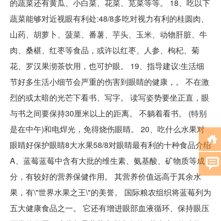
的蔬菜还有黄瓜、小白菜、花菜、苋菜等等。 18、吃以下
蔬菜能够对近视眼有利处:48/8多吃对视力有利的桂圆肉、
山药、胡萝卜、菠菜、番薯、芋头、玉米、动物肝脏、牛
肉、桑椹、红枣等食品，或许以红枣、人参、枸杞、菊
花、罗汉果沏茶饮用，也可护眼。 19、指导建议:生活细
节好多生活小细节会严重的伤害到眼睛的健康，。 不在激
烈的或太暗的光芒下看书、写字。 读写姿势要坐正直，眼
与书之间要保持30厘米以上的距离。 不躺着看书。 (特别
是在中午)和电焊光，免得烧伤眼睛。 20、吃什么水果对
眼睛好保护眼睛8大水果58/8对眼睛最有利的十种食品介绍
A、蓝莓蓝莓中含有大批的维生素、氨基酸、矿物质等成
分，有较好的营养保健作用。 其营养价值远高于其余水
果，有\"世界水果之王\"的美誉。 国际粮农组织将蓝莓列为
五大健康食品之一。 它还有增进眼部血液循环、保持眼压