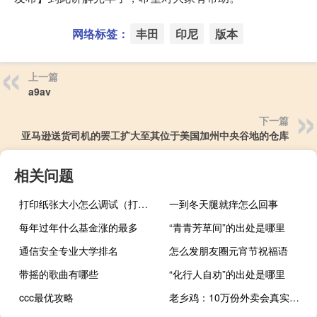
网络标签：
丰田
印尼
版本
上一篇
a9av
下一篇
亚马逊送货司机的罢工扩大至其位于美国加州中央谷地的仓库
相关问题
打印纸张大小怎么调试（打印纸张大小怎么设置）
一到冬天腿就痒怎么回事
每年过年什么基金涨的最多
“青青芳草间”的出处是哪里
通信安全专业大学排名
怎么发朋友圈元宵节祝福语
带摇的歌曲有哪些
“化行人自劝”的出处是哪里
ccc最优攻略
老乡鸡：10万份外卖会真实送出 系统取消订单问题正在处理