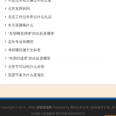
不是过年却又像过年的文案
元宵发胖的吗
北京工作过年带点什么礼品
冬天茶颜喝什么
“东望鞭芙缥缈”的出处是哪里
定向专业有哪些
考研哪些属于文科类
“何用问遗君”的出处是哪里
元宵节可以吃什么水饺
雷瑟守备为什么是鬼区
Copyright © 2012 - 2026
抄碰猜谜网
Powered by
网站分类目录
|
精选推荐文章
|
网
站地图
|
疑难解答
陕ICP备05009492号