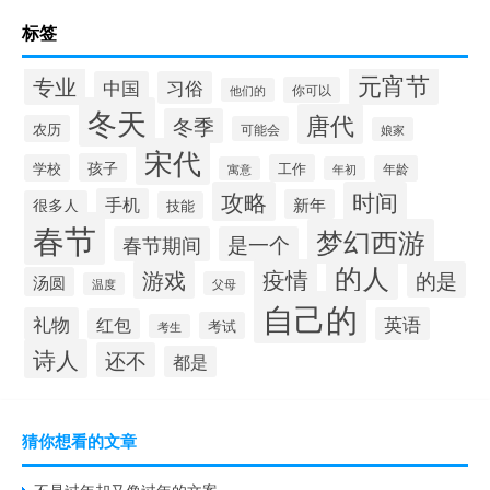
标签
元宵节
专业
中国
习俗
你可以
他们的
冬天
唐代
冬季
农历
可能会
娘家
宋代
孩子
学校
工作
年龄
寓意
年初
攻略
时间
手机
新年
很多人
技能
春节
梦幻西游
春节期间
是一个
的人
疫情
游戏
的是
汤圆
父母
温度
自己的
礼物
英语
红包
考试
考生
诗人
还不
都是
猜你想看的文章